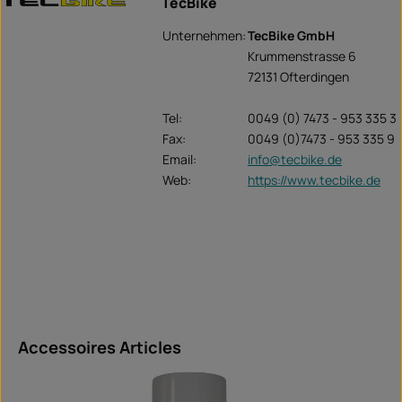
TecBike
Unternehmen:
TecBike GmbH
Krummenstrasse 6
72131 Ofterdingen
Tel:
0049 (0) 7473 - 953 335 3
Fax:
0049 (0)7473 - 953 335 9
Email:
info@tecbike.de
Web:
https://www.tecbike.de
Ignorer la galerie de produits
Accessoires Articles