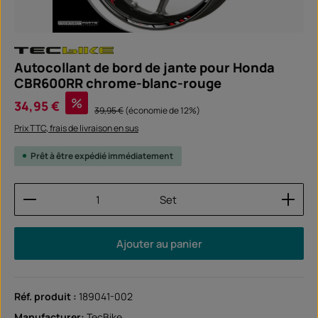
Autocollant de bord de jante pour Honda
CBR600RR chrome-blanc-rouge
Prix de vente :
%
34,95 €
Prix régulier :
39,95 €
(économie de 12%)
Prix TTC, frais de livraison en sus
Prêt à être expédié immédiatement
Quantité de produit : Entrez la quantité souhaitée
Set
Ajouter au panier
Réf. produit :
189041-002
Manufacturer:
TecBike