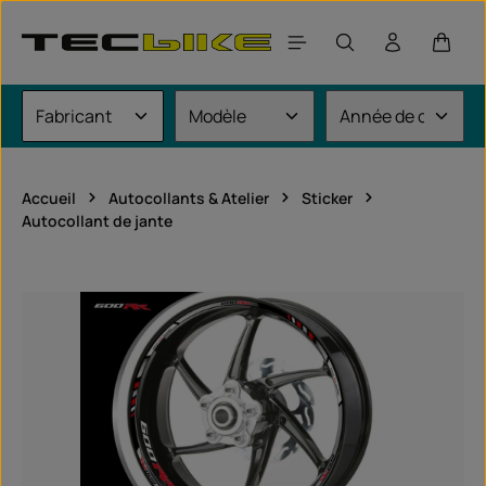
Passer au contenu principal
Le pan
Accueil
Autocollants & Atelier
Sticker
Autocollant de jante
Ignorer la galerie d'images