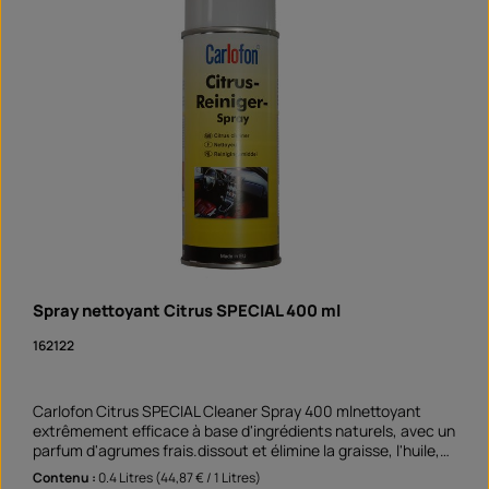
Spray nettoyant Citrus SPECIAL 400 ml
162122
Carlofon Citrus SPECIAL Cleaner Spray 400 mlnettoyant
extrêmement efficace à base d'ingrédients naturels, avec un
parfum d'agrumes frais.dissout et élimine la graisse, l'huile,
les adhésifs, la résine, le goudron et l'encre convient aux
Contenu :
0.4 Litres
(44,87 € / 1 Litres)