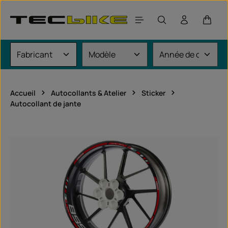
Passer au contenu principal
Le pan
Accueil
Autocollants & Atelier
Sticker
Autocollant de jante
Ignorer la galerie d'images