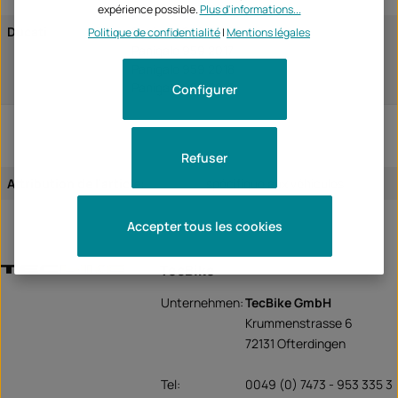
expérience possible.
Plus d'informations...
Ducati
Panigale 959 2016
Politique de confidentialité
|
Mentions légales
Panigale 959 2017
Panigale 959 2018
Panigale 959 2019
Configurer
Refuser
Attribution de l'article:
spécifique aux véhicules
Accepter tous les cookies
TecBike
Unternehmen:
TecBike GmbH
Krummenstrasse 6
72131 Ofterdingen
Tel:
0049 (0) 7473 - 953 335 3