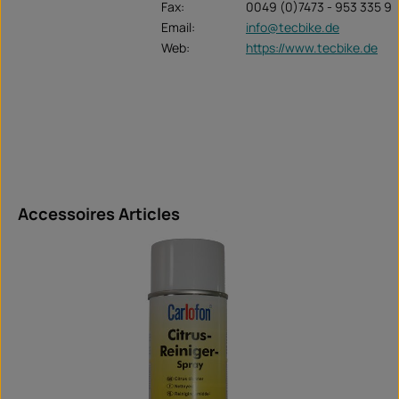
Fax:
0049 (0)7473 - 953 335 9
Email:
info@tecbike.de
Web:
https://www.tecbike.de
Ignorer la galerie de produits
Accessoires Articles