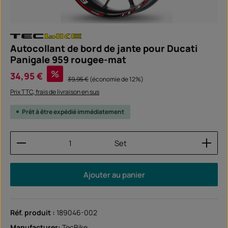
Autocollant de bord de jante pour Ducati
Panigale 959 rougee-mat
Prix de vente :
%
34,95 €
Prix régulier :
39,95 €
(économie de 12%)
Prix TTC, frais de livraison en sus
Prêt à être expédié immédiatement
Quantité de produit : Entrez la quantité souhaitée
Set
Ajouter au panier
Réf. produit :
189046-002
Manufacturer:
TecBike