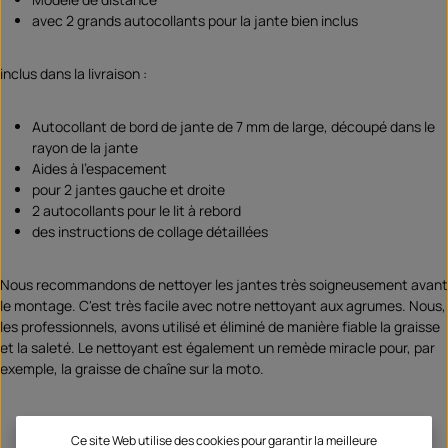
avec 2 grands autocollants pour la jante bien inclus
inclus dans la livraison :
Autocollant de bord de jante de 7 mm de large, découpé dans le
rayon de la jante
Aides à l'espacement
pour 2 jantes gauche et droite
2 autocollants pour le lit à rebord
des instructions de collage détaillées
Nous recommandons de nettoyer les jantes très soigneusement avant
le montage. C'est très facile avec notre nettoyant aux agrumes. Nous,
les professionnels, avons utilisé et éliminé de manière fiable la graisse
et la saleté. Le nettoyant est également un remède miracle pour, par
exemple, la graisse de chaîne sur la moto.
Ce site Web utilise des cookies pour garantir la meilleure