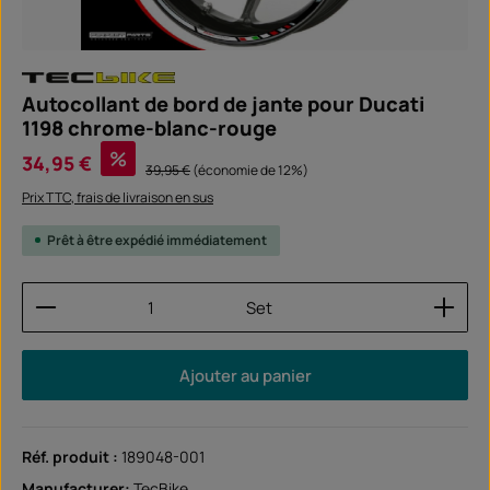
Autocollant de bord de jante pour Ducati
1198 chrome-blanc-rouge
Prix de vente :
%
34,95 €
Prix régulier :
39,95 €
(économie de 12%)
Prix TTC, frais de livraison en sus
Prêt à être expédié immédiatement
Quantité de produit : Entrez la quantité souhaitée
Set
Ajouter au panier
Réf. produit :
189048-001
Manufacturer:
TecBike