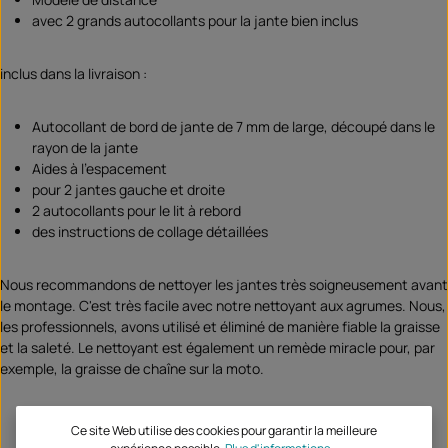
avec 2 grands autocollants pour la jante bien inclus
inclus dans la livraison :
Autocollant de bord de jante de 7 mm de large, découpé dans le
rayon de la jante
Aides à l'espacement
pour 2 jantes gauche et droite
2 autocollants pour le lit à rebord
des instructions de collage détaillées
Nous recommandons de nettoyer les jantes très soigneusement avant
le montage. C'est très facile avec notre nettoyant aux agrumes. Nous,
les professionnels, avons utilisé et éliminé de manière fiable la graisse
et la saleté. Le nettoyant est également un remède miracle pour, par
exemple, la graisse de chaîne sur la moto.
Ce site Web utilise des cookies pour garantir la meilleure