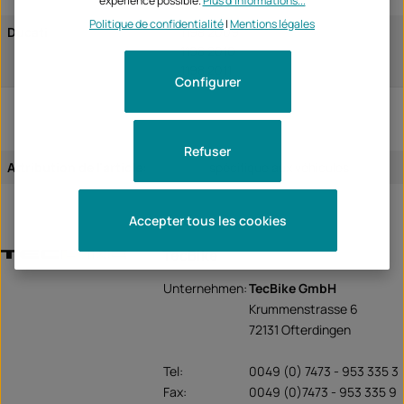
expérience possible.
Plus d'informations...
Politique de confidentialité
|
Mentions légales
Ducati
1198 2009
1198 2010
1198 2011
Configurer
Refuser
Attribution de l'article:
spécifique aux véhicules
Accepter tous les cookies
TecBike
Unternehmen:
TecBike GmbH
Krummenstrasse 6
72131 Ofterdingen
Tel:
0049 (0) 7473 - 953 335 3
Fax:
0049 (0)7473 - 953 335 9