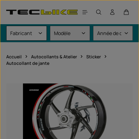
Passer au contenu principal
Le pan
Accueil
Autocollants & Atelier
Sticker
Autocollant de jante
Ignorer la galerie d'images