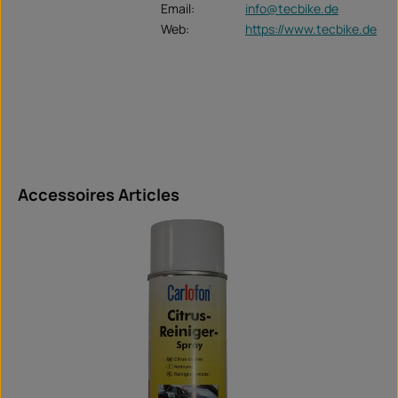
Email:
info@tecbike.de
Web:
https://www.tecbike.de
Ignorer la galerie de produits
Accessoires Articles