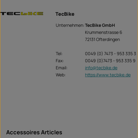
TecBike
Unternehmen:
TecBike GmbH
Krummenstrasse 6
72131 Ofterdingen
Tel:
0049 (0) 7473 - 953 335 3
Fax:
0049 (0)7473 - 953 335 9
Email:
info@tecbike.de
Web:
https://www.tecbike.de
Ignorer la galerie de produits
Accessoires Articles