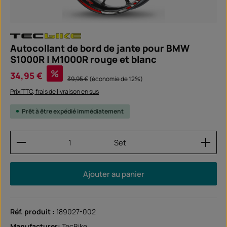
Autocollant de bord de jante pour BMW
S1000R | M1000R rouge et blanc
Prix de vente :
%
34,95 €
Prix régulier :
39,95 €
(économie de 12%)
Prix TTC, frais de livraison en sus
Prêt à être expédié immédiatement
Quantité de produit : Entrez la quantité souhaitée
Set
Ajouter au panier
Réf. produit :
189027-002
Manufacturer:
TecBike