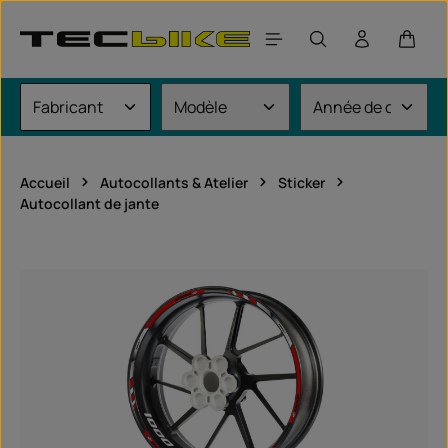
Passer au contenu principal
Le pan
Accueil
Autocollants & Atelier
Sticker
Autocollant de jante
Ignorer la galerie d'images