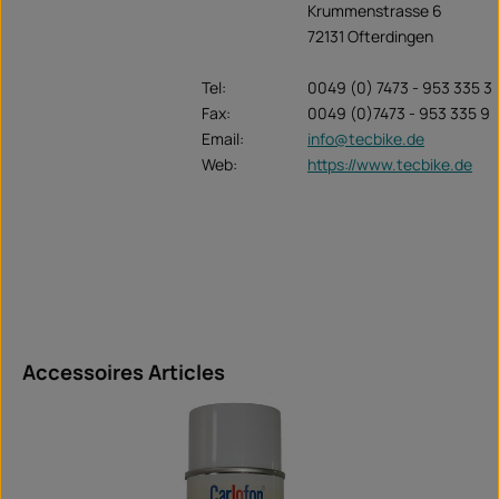
Krummenstrasse 6
72131 Ofterdingen
Tel:
0049 (0) 7473 - 953 335 3
Fax:
0049 (0)7473 - 953 335 9
Email:
info@tecbike.de
Web:
https://www.tecbike.de
Ignorer la galerie de produits
Accessoires Articles