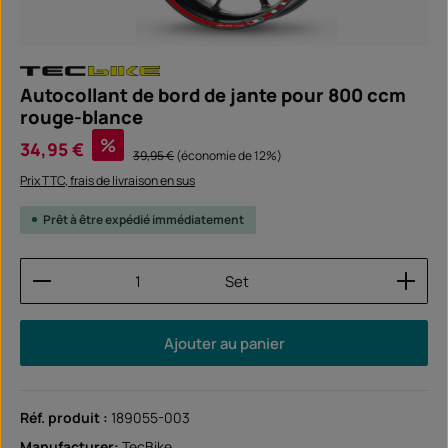
Autocollant de bord de jante pour 800 ccm
rouge-blance
Prix de vente :
%
34,95 €
Prix régulier :
39,95 €
(économie de 12%)
Prix TTC, frais de livraison en sus
Prêt à être expédié immédiatement
Quantité de produit : Entrez la quantité souhaitée
Set
Ajouter au panier
Réf. produit :
189055-003
Manufacturer:
TecBike