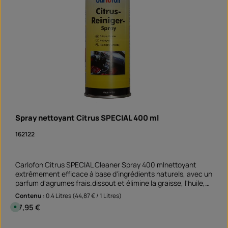
Spray nettoyant Citrus SPECIAL 400 ml
162122
Carlofon Citrus SPECIAL Cleaner Spray 400 mlnettoyant
extrêmement efficace à base d'ingrédients naturels, avec un
parfum d'agrumes frais.dissout et élimine la graisse, l'huile,
les adhésifs, la résine, le goudron et l'encre convient aux
Contenu :
0.4 Litres
(44,87 € / 1 Litres)
surfaces non absorbantes et non décolorantes Un
Prix régulier :
17,95 €
D
nettoyage parfait avant de coller les autocollants de bord de
i
s
jante élimine les vieux résidus de colle et les salissures
p