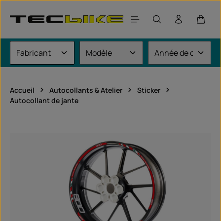
Passer au contenu principal
Le pan
Accueil
Autocollants & Atelier
Sticker
Autocollant de jante
Ignorer la galerie d'images