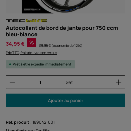
Autocollant de bord de jante pour 750 ccm
bleu-blance
Prix de vente :
%
34,95 €
Prix régulier :
39,95 €
(économie de 12%)
Prix TTC, frais de livraison en sus
Prêt à être expédié immédiatement
Quantité de produit : Entrez la quantité souhaitée
Set
Ajouter au panier
Réf. produit :
189042-001
Manufacturer:
TecBike