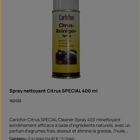
Spray nettoyant Citrus SPECIAL 400 ml
162122
Carlofon Citrus SPECIAL Cleaner Spray 400 mlnettoyant
extrêmement efficace à base d'ingrédients naturels, avec un
parfum d'agrumes frais.dissout et élimine la graisse, l'huile,
les adhésifs, la résine, le goudron et l'encre convient aux
Contenu :
0.4 Litres
(44,87 € / 1 Litres)