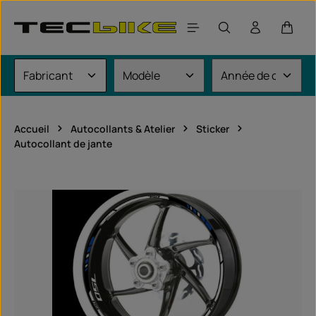
Passer au contenu principal
Le pan
Accueil
Autocollants & Atelier
Sticker
Autocollant de jante
Ignorer la galerie d'images