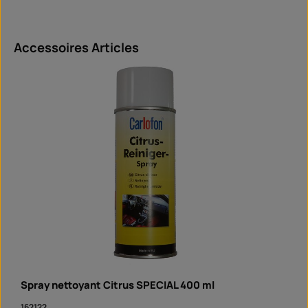
Ignorer la galerie de produits
Accessoires Articles
Spray nettoyant Citrus SPECIAL 400 ml
162122