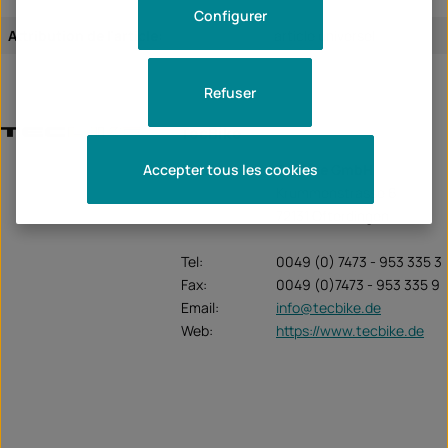
Configurer
Attribution de l'article:
article universel
Refuser
TecBike
Accepter tous les cookies
Unternehmen:
TecBike GmbH
Krummenstrasse 6
72131 Ofterdingen
Tel:
0049 (0) 7473 - 953 335 3
Fax:
0049 (0)7473 - 953 335 9
Email:
info@tecbike.de
Web:
https://www.tecbike.de