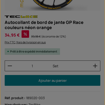
Autocollant de bord de jante GP Race
couleurs néon orange
Prix de vente :
%
34,95 €
Prix régulier :
39,95 €
(économie de 12%)
Prix TTC, frais de livraison en sus
Prêt à être expédié immédiatement
Quantité de produit : Entrez la quantité souhaitée
Set
Ajouter au panier
Réf. produit :
189020-003
Manufacturer:
TecBike