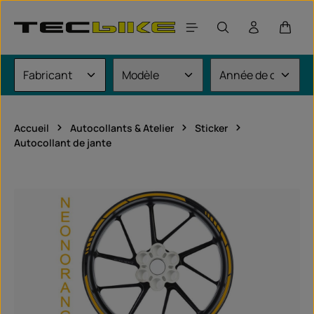
Passer au contenu principal
Le pan
Accueil
Autocollants & Atelier
Sticker
Autocollant de jante
Ignorer la galerie d'images