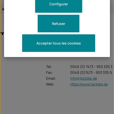
Configurer
Attribution de l'article:
article universel
Refuser
TecBike
Accepter tous les cookies
Unternehmen:
TecBike GmbH
Krummenstrasse 6
72131 Ofterdingen
Tel:
0049 (0) 7473 - 953 335 3
Fax:
0049 (0)7473 - 953 335 9
Email:
info@tecbike.de
Web:
https://www.tecbike.de