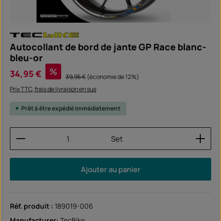
Autocollant de bord de jante GP Race blanc-
bleu-or
Prix de vente :
%
34,95 €
Prix régulier :
39,95 €
(économie de 12%)
Prix TTC, frais de livraison en sus
Prêt à être expédié immédiatement
Quantité de produit : Entrez la quantité souhaitée
Set
Ajouter au panier
Réf. produit :
189019-006
Manufacturer:
TecBike