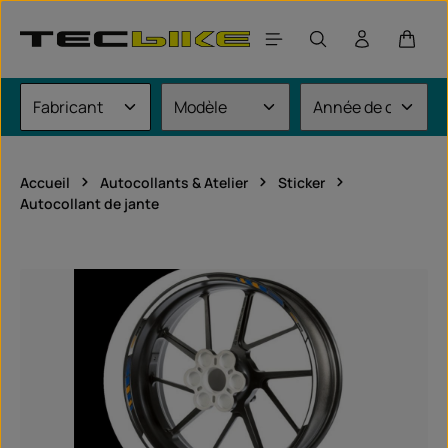
Passer au contenu principal
Le pan
Accueil
Autocollants & Atelier
Sticker
Autocollant de jante
Ignorer la galerie d'images