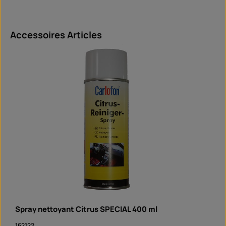
Ignorer la galerie de produits
Accessoires Articles
Spray nettoyant Citrus SPECIAL 400 ml
162122