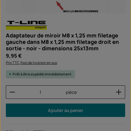
Adaptateur de miroir M8 x 1,25 mm filetage
gauche dans M8 x 1,25 mm filetage droit en
sortie - noir - dimensions 25x13mm
Prix régulier :
9,95 €
Prix TTC, frais de livraison en sus
Prêt à être expédié immédiatement
Quantité de produit : Entrez la quantité souhaitée
pièce
Ajouter au panier