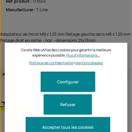
Réf. produit :
173554
Manufacturer:
T-Line
Adaptateur de miroir M8 x 1,25 mm filetage gauche dans M8 x 1,25 mm
filetage droit en sortie - noir - dimensions 25x13mm
Ce site Web utilise des cookies pour garantir la meilleure
expérience possible.
Plus d'informations...
Politique de confidentialité
|
Mentions légales
Attribution de l'article:
article universel
Configurer
T-Line
Refuser
Unternehmen:
TecBike GmbH
Krummenstrasse 6
Accepter tous les cookies
72131 Ofterdingen