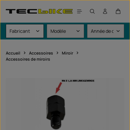
Passer au contenu principal
Le pan
Accueil
Accessoires
Miroir
Accessoires de miroirs
Ignorer la galerie d'images