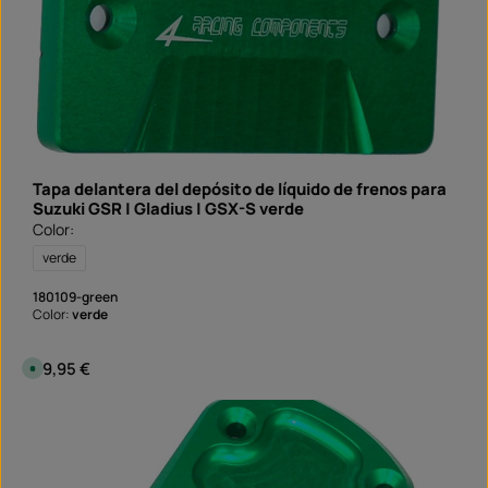
p
l
a
z
o
d
e
e
n
t
r
e
g
a
Tapa delantera del depósito de líquido de frenos para
:
S
Suzuki GSR | Gladius | GSX-S verde
o
Color:
f
o
r
verde
t
v
e
180109-green
r
Color:
verde
f
ü
g
b
Precio normal:
39,95 €
D
a
i
r
s
p
o
n
i
b
l
e