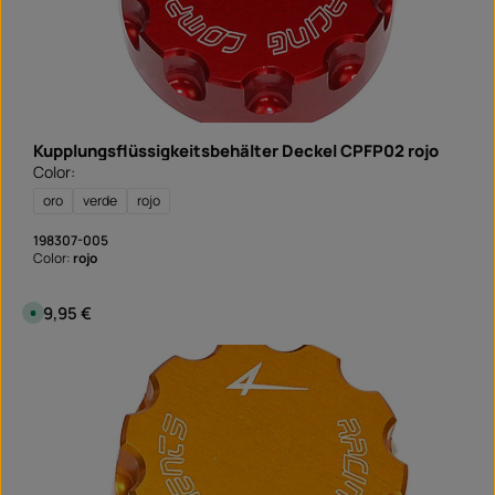
Kupplungsflüssigkeitsbehälter Deckel CPFP02 rojo
Color:
oro
verde
rojo
198307-005
Color:
rojo
Precio normal:
29,95 €
D
i
s
p
o
n
i
b
l
e
,
p
l
a