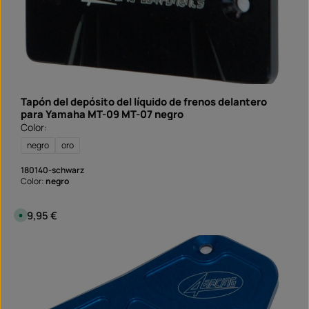
a
z
o
d
e
e
n
t
r
e
g
a
Tapón del depósito del líquido de frenos delantero
:
S
para Yamaha MT-09 MT-07 negro
o
Color:
f
o
r
negro
oro
t
v
e
180140-schwarz
r
Color:
negro
f
ü
g
b
Precio normal:
39,95 €
D
a
i
r
s
p
o
n
i
b
l
e
,
p