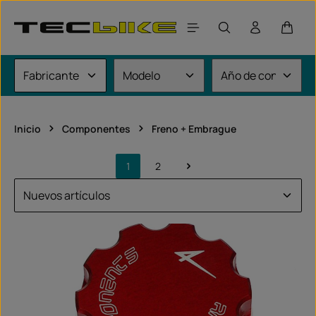
Saltar al contenido principal
El car
Inicio
Componentes
Freno + Embrague
1
2
Página
Página