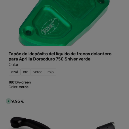
,
p
l
a
z
o
d
e
e
n
t
r
e
g
a
Tapón del depósito del líquido de frenos delantero
:
S
para Aprilia Dorsoduro 750 Shiver verde
o
Color:
f
o
r
azul
oro
verde
rojo
t
v
e
180134-green
r
Color:
verde
f
ü
g
b
Precio normal:
59,95 €
D
a
i
r
s
p
o
n
i
b
l