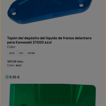
l
a
z
o
d
e
e
n
t
r
e
g
a
Tapón del depósito del líquido de frenos delantero
:
S
para Kawasaki Z1000 azul
o
Color:
f
o
r
azul
oro
verde
t
v
e
180128-blau
r
Color:
azul
f
ü
g
b
Precio normal:
39,95 €
D
a
i
r
s
p
o
n
i
b
l
e
,