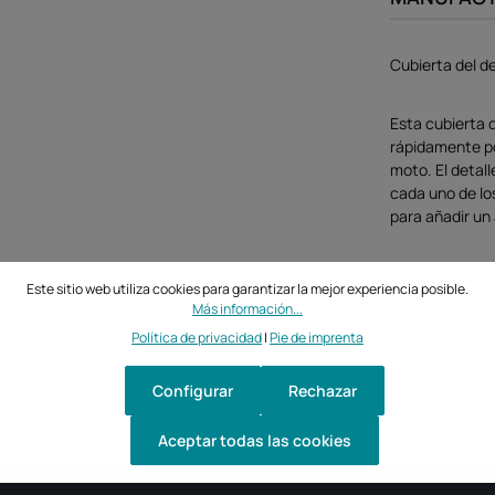
Cubierta del d
Esta cubierta 
rápidamente po
moto. El detall
cada uno de los
para añadir un
Este sitio web utiliza cookies para garantizar la mejor experiencia posible.
Más información...
Política de privacidad
|
Pie de imprenta
Configurar
Rechazar
Aceptar todas las cookies