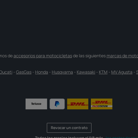
mos de
accesorios para motocicletas
de las siguientes
marcas de moto
Ducati
-
GasGas
-
Honda
-
Husqvarna
-
Kawasaki
-
KTM
-
MV Agusta
-
Revocar un contrato
Todos los precios incluyen el IVA más
, los gastos de env