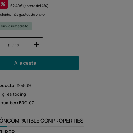
a:
%
Precio normal:
62,49 €
(ahorro del 4%)
ncluido, más gastos de envío
u envío inmediato
 del producto: introduce la cantidad des
pieza
A la cesta
roducto:
194869
:
gilles.tooling
r number:
BRC-07
IÓN
COMPATIBLE CON
PROPERTIES
TURER