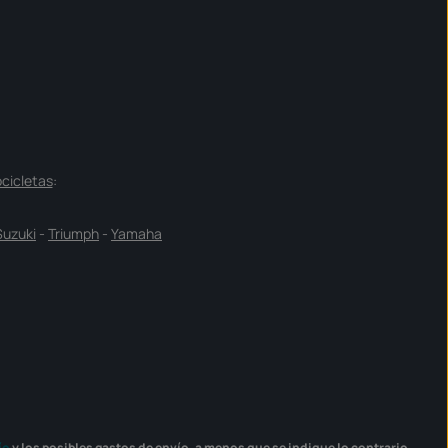
cicletas
:
Suzuki
-
Triumph
-
Yamaha
ío
y los posibles gastos de envío, a menos que se indique lo contrario.