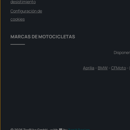
desistimiento
Configuración de
cookies
MARCAS DE MOTOCICLETAS
Dispone
Aprilia
-
BMW
-
CFMoto
-
© 2026 TecBike GmbH - with
by
Zenit Design