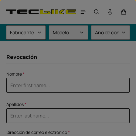
Saltar al contenido principal
El car
Revocación
Nombre
*
Apellidos
*
Dirección de correo electrónico
*