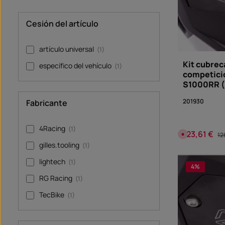
o
d
e
e
Cesión del artículo
n
t
r
e
artículo universal
(1)
g
a
:
Kit cubrec
específico del vehículo
(1)
S
competici
o
f
S1000RR 
o
r
t
201930
Fabricante
v
e
r
f
4Racing
ü
(1)
123,61 €
Precio de ven
Pr
g
A
12
b
c
gilles.tooling
(1)
a
t
r
u
a
lightech
(1)
l
4
%
m
e
RG Racing
(1)
n
t
TecBike
e
(1)
n
o
d
i
s