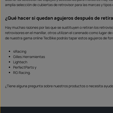
a
z
amplia selección de cubiertas de retrovisor para las marcas y tipo
o
d
e
e
¿Qué hacer si quedan agujeros después de retira
n
t
r
Hay muchas razones por las que se sustituyen o retiran los retrovi
e
g
retrovisores en el manillar, otros utilizan el carenado como lugar de
a
:
de nuestra gama online TecBike podrás tapar estos agujeros de for
S
o
f
o
4Racing
r
t
Gilles.Herramientas
v
e
Lightech
r
PerfectParts y
f
ü
RG Racing.
g
b
a
r
¿Tiene alguna pregunta sobre nuestros productos o necesita ayuda 