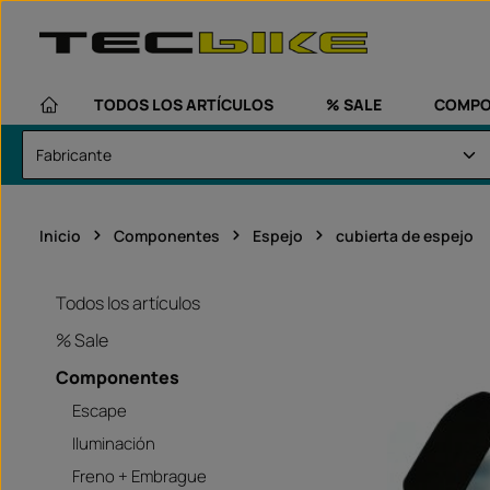
altar al contenido principal
Saltar a la navegación principal
TODOS LOS ARTÍCULOS
% SALE
COMPO
Inicio
Componentes
Espejo
cubierta de espejo
Todos los artículos
% Sale
Componentes
Escape
Iluminación
Freno + Embrague