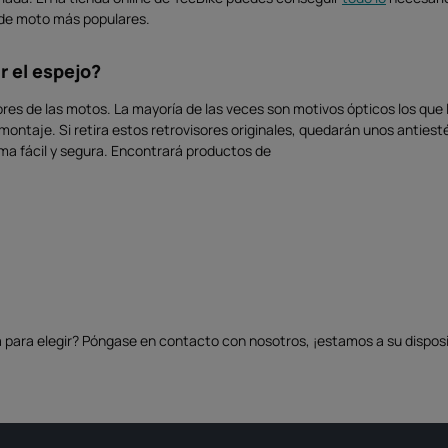
a
z
s de moto más populares.
o
d
e
e
r el espejo?
n
t
r
sores de las motos. La mayoría de las veces son motivos ópticos los qu
e
g
 montaje. Si retira estos retrovisores originales, quedarán unos antiest
a
:
ma fácil y segura. Encontrará productos de
S
o
f
o
r
t
v
e
r
f
ü
g
b
a
r
para elegir? Póngase en contacto con nosotros, ¡estamos a su disposi