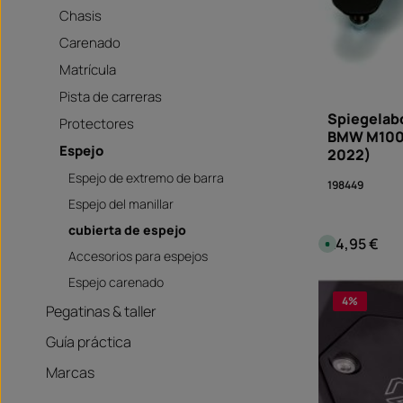
Chasis
Carenado
Matrícula
Pista de carreras
Spiegelab
Protectores
BMW M100
Espejo
2022)
Espejo de extremo de barra
198449
Espejo del manillar
cubierta de espejo
24,95 €
Precio normal
D
i
Accesorios para espejos
s
p
Cantid
Espejo carenado
o
n
4
%
i
Pegatinas & taller
b
l
Guía práctica
e
,
p
Marcas
l
a
z