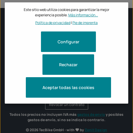
Este sitio web utiliza cookies para garantizar la mejor
experiencia posible.
Más información...
Política de privacidad
|
Pie de imprenta
INFORMACIÓN
Configurar
HORARIO DE APERTURA DE LA TIENDA TECBIKE
MARCAS DE MOTOCICLETAS
Rechazar
Aceptar todas las cookies
Revocar un contrato
Todos los precios no incluyen IVA más
gastos de envío
y posibles
gastos de envío, si no se indica lo contrario.
© 2026 TecBike GmbH - with
by
Zenit Design