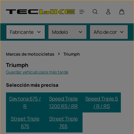
Saltar al contenido principal
El car
Marcas de motocicletas
Triumph
Triumph
Guardar vehículo para más tarde
Selección más precisa
Daytona 675 /
Speed Triple
Speed Triple S
R
1200 RS / RR
/ R / RS
Street Triple
Street Triple
675
765