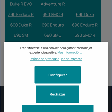
Duke R EVO
Adventure R
390 Enduro R
390 SMC R
690 Duke
690 Duke R
690 Enduro
690 Enduro R
690 SM
690 SMC
690 SMC R
790
790 Duke
890 Duke
Este sitio web utiliza cookies para garantizar la mejor
Adventure
experiencia posible.
Más información...
Política de privacidad
|
Pie de imprenta
990 Duke
990 Duke R
990 RC R
RC 125
RC 390
Configurar
Rechazar
INFORMACIÓN