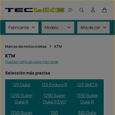
Saltar al contenido principal
El car
Marcas de motocicletas
KTM
KTM
Guardar vehículo para más tarde
Selección más precisa
125 Duke
125 Enduro R
125 SMC R
1290 Super
1290 Super
1390 Super
Duke R
Duke R EVO
Duke R
1390 Super
390
390 Duke