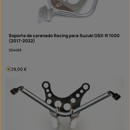
Soporte de carenado Racing para Suzuki GSX-R 1000
(2017-2022)
204469
Precio normal:
109,00 €
D
i
s
p
Cantidad del producto: introduce la cantidad d
o
pieza
n
i
b
l
e
e
n
1
0
d
í
a
s