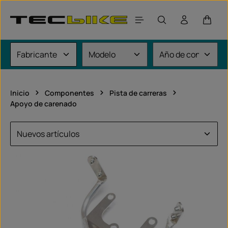
Saltar al contenido principal
El car
Inicio
Componentes
Pista de carreras
Apoyo de carenado