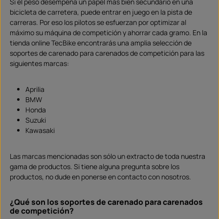
1
Si el peso desempeña un papel más bien secundario en una
r
0
bicicleta de carretera, puede entrar en juego en la pista de
d
í
carreras. Por eso los pilotos se esfuerzan por optimizar al
a
s
máximo su máquina de competición y ahorrar cada gramo. En la
,
p
tienda online TecBike encontrarás una amplia selección de
l
soportes de carenado para carenados de competición para las
a
z
siguientes marcas:
o
d
e
e
n
Aprilia
t
BMW
r
e
Honda
g
a
Suzuki
S
o
Kawasaki
f
o
r
t
Las marcas mencionadas son sólo un extracto de toda nuestra
v
e
gama de productos. Si tiene alguna pregunta sobre los
r
productos, no dude en ponerse en contacto con nosotros.
f
ü
g
b
a
¿Qué son los soportes de carenado para carenados
r
de competición?