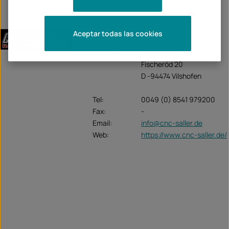
CNC-Saller
Aceptar todas las cookies
Unternehmen:
CNC Saller
Fischeröd 20
D -94474 Vilshofen
Tel:
0049 (0) 8541 979200
Fax:
-
Email:
info@cnc-saller.de
Web:
https://www.cnc-saller.de/