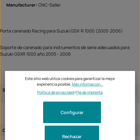
Manufacturer:
CNC-Saller
Porta carenado Racing para Suzuki GSX-R 1000 (2005-2006)
Soporte de carenado para instrumentos de serie adecuados para
Suzuki GSXR 1000 año 2005 - 2006
Este sitio web utiliza cookies para garantizar la mejor
experiencia posible.
Más información...
Suzuki
GSX-R1000 2005
Política de privacidad
|
Pie de imprenta
GSX-R1000 2006
Configurar
Cesión del artículo:
específico del vehículo
Rechazar