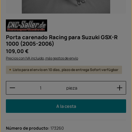
Porta carenado Racing para Suzuki GSX-R
1000 (2005-2006)
Precio normal:
109,00 €
Precios con IVA incluido, más gastos de envío
Listo para el envío en 10 días, plazo de entrega Sofort verfügbar
Cantidad del producto: introduce la cantidad dese
pieza
A la cesta
Número de producto:
173260