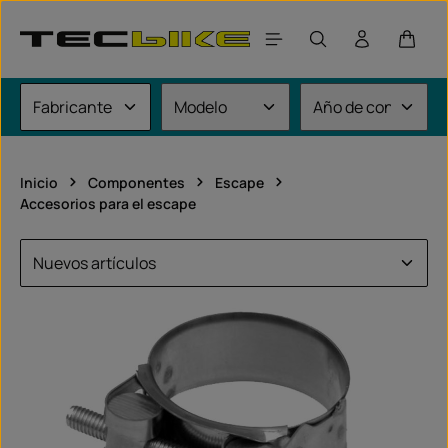
Saltar al contenido principal
El car
Inicio
Componentes
Escape
Accesorios para el escape