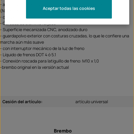
- ahora nuevo con ajuste excéntrico (3 niveles) opcionalmente N
Aceptar todas las cookies
(Normal / Standard), S (Sport) y R (Race)
- con palanca abatible
- Carcasa de aluminio forjado
- Superficie mecanizada CNC, anodizado duro
- guardapolvo exterior con costuras cruzadas, lo que le confiere una
marcha aún más suave
- con interruptor mecánico de la luz de freno
- Líquido de frenos DOT 4 ó 5.1
- Conexión roscada para latiguillo de freno: M10 x 1,0
-brembo original en la versión actual
Cesión del artículo:
artículo universal
Brembo