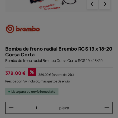
Bomba de freno radial Brembo RCS 19 x 18-20
Corsa Corta
Bomba de freno radial Brembo Corsa Corta RCS 19 x 18-20
Precio de venta:
%
379,00 €
Precio normal:
389,00 €
(ahorro del 2%)
Precios con IVA incluido, más gastos de envío
Listo para su envío inmediato
Cantidad del producto: introduce la cantidad dese
pieza