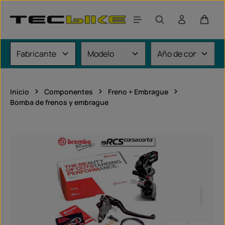
Saltar al contenido principal
El car
Inicio
Componentes
Freno + Embrague
Bomba de frenos y embrague
Omitir galería de imágenes