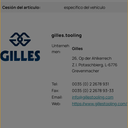
Cesión del artículo:
específico del vehículo
gilles.tooling
Unterneh
Gilles
men:
26, Op der Ahlkerrech
Z.I. Potaschbierg, L-6776
Grevenmacher
Tel:
0035 (0) 2 2678 931
Fax:
0035 (0) 2 2678 93-33
Email:
info@gillestooling.com
Web:
https://www.gillestooling.com/