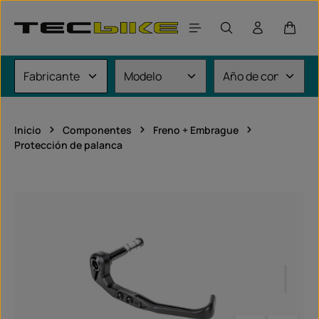
Saltar al contenido principal
El car
Inicio
Componentes
Freno + Embrague
Protección de palanca
Omitir galería de imágenes