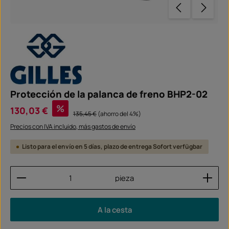
Protección de la palanca de freno BHP2-02
Precio de venta:
%
130,03 €
Precio normal:
135,45 €
(ahorro del 4%)
Precios con IVA incluido, más gastos de envío
Listo para el envío en 5 días, plazo de entrega Sofort verfügbar
Cantidad del producto: introduce la cantidad dese
pieza
A la cesta