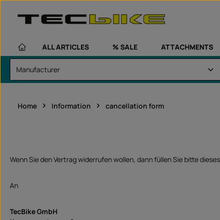
kip to main content
Skip to main navigation
ALL ARTICLES
% SALE
ATTACHMENTS
Home
Information
cancellation form
Wenn Sie den Vertrag widerrufen wollen, dann füllen Sie bitte diese
An
TecBike GmbH