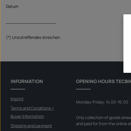
Datum
___________________
(*) Unzutreffendes streichen
INFORMATION
OPENING HOURS TECBI
Imprint
Monday-Friday: 14.00-16.00
Terms and Conditions +
Buyer Information
Only collection of goods alre
and paid for from the online s
Shipping and payment