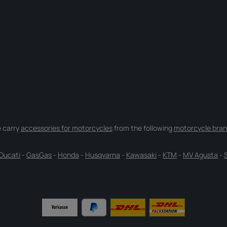
 carry
accessories for motorcycles
from the following
motorcycle bran
Ducati
-
GasGas
-
Honda
-
Husqvarna
-
Kawasaki
-
KTM
-
MV Agusta
-