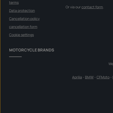
terms
Or via our
contact form
.
Data protection
Cancellation policy
cancellation form
Cookie settings
MOTORCYCLE BRANDS
We
Aprilia
-
BMW
-
CFMoto
-