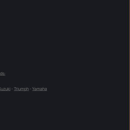
ds:
Suzuki
-
Triumph
-
Yamaha