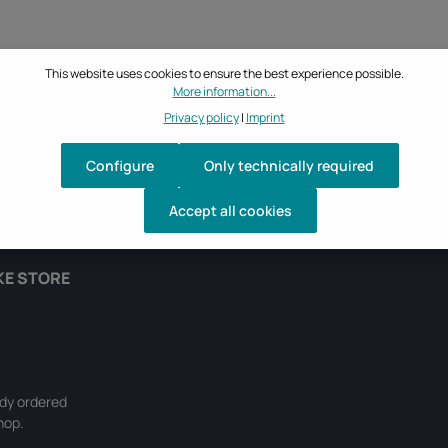
This website uses cookies to ensure the best experience possible.
More information...
Privacy policy
|
Imprint
Configure
Only technically required
Accept all cookies
KE STORE
ady ordered
hop.