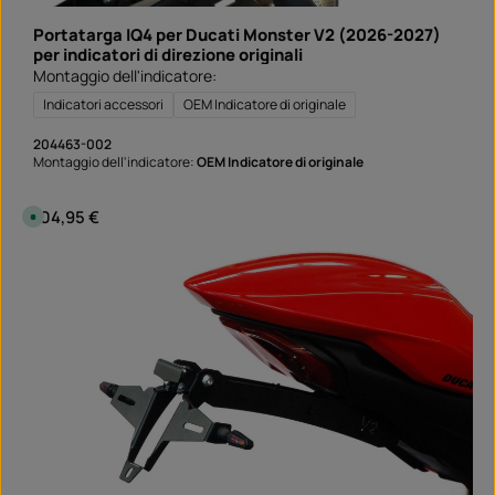
e
g
Portatarga IQ4 per Ducati Monster V2 (2026-2027)
n
a
per indicatori di direzione originali
:
Montaggio dell'indicatore:
S
o
f
Indicatori accessori
OEM Indicatore di originale
o
r
t
204463-002
v
Montaggio dell'indicatore:
OEM Indicatore di originale
e
r
f
ü
Prezzo normale:
104,95 €
D
g
i
b
s
a
p
r
o
n
i
b
i
l
e
,
t
e
m
p
i
d
i
c
o
n