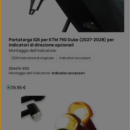
Portatarga IQ5 per KTM 790 Duke (2027-2028) per
indicatori di direzione opzionali
Montaggio dell'indicatore:
OEM Indicatore di originale
Indicatori accessori
204474-002
Montaggio dell'indicatore:
Indicatori accessori
Prezzo normale:
139,95 €
D
i
s
p
o
n
i
b
i
l
e
,
t