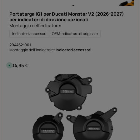
s
e
g
Portatarga IQ1 per Ducati Monster V2 (2026-2027)
n
a
per indicatori di direzione opzionali
:
Montaggio dell'indicatore:
S
o
f
Indicatori accessori
OEM Indicatore di originale
o
r
t
204462-001
v
Montaggio dell'indicatore:
Indicatori accessori
e
r
f
ü
Prezzo normale:
104,95 €
D
g
i
b
s
a
p
r
o
n
i
b
i
l
e
,
t
e
m
p
i
d
i
c