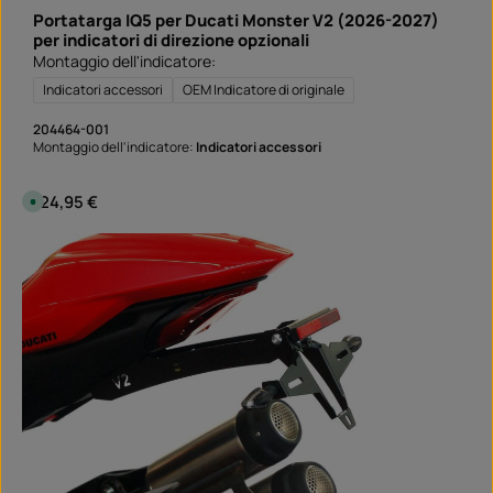
g
Portatarga IQ5 per Ducati Monster V2 (2026-2027)
n
a
per indicatori di direzione opzionali
:
Montaggio dell'indicatore:
S
o
f
Indicatori accessori
OEM Indicatore di originale
o
r
t
204464-001
v
Montaggio dell'indicatore:
Indicatori accessori
e
r
f
ü
Prezzo normale:
124,95 €
D
g
i
b
s
a
p
r
o
n
i
b
i
l
e
,
t
e
m
p
i
d
i
c
o
n
s