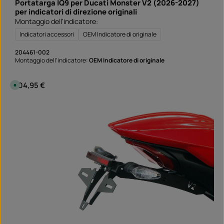
Portatarga IQ9 per Ducati Monster V2 (2026-2027)
n
a
per indicatori di direzione originali
:
Montaggio dell'indicatore:
S
o
f
Indicatori accessori
OEM Indicatore di originale
o
r
t
204461-002
v
Montaggio dell'indicatore:
OEM Indicatore di originale
e
r
f
ü
Prezzo normale:
104,95 €
D
g
i
b
s
a
p
r
o
n
i
b
i
l
e
,
t
e
m
p
i
d
i
c
o
n
s
e