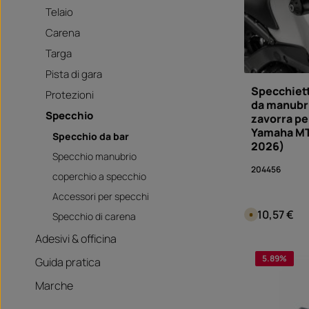
Telaio
Carena
Targa
Pista di gara
Specchiett
Protezioni
da manubr
Specchio
zavorra pe
Yamaha MT
Specchio da bar
2026)
Specchio manubrio
204456
coperchio a specchio
Accessori per specchi
310,57 €
Prezzo norma
D
Specchio di carena
i
s
Adesivi & officina
p
Quanti
o
n
5.89
%
Guida pratica
i
b
i
Marche
l
e
i