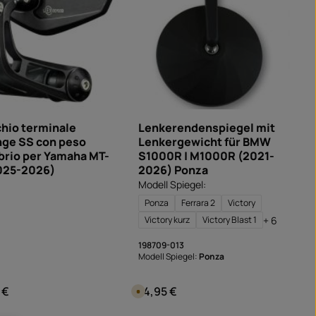
,
t
e
m
p
i
d
i
c
o
n
s
e
g
n
hio terminale
Lenkerendenspiegel mit
a
ge SS con peso
Lenkergewicht für BMW
:
S
rio per Yamaha MT-
S1000R | M1000R (2021-
o
f
025-2026)
2026) Ponza
o
r
Modell Spiegel:
t
v
Ponza
Ferrara 2
Victory
e
r
+ 6
Victory kurz
Victory Blast 1
f
ü
g
198709-013
b
Modell Spiegel:
Ponza
a
r
 €
74,95 €
normale:
Prezzo normale:
D
i
s