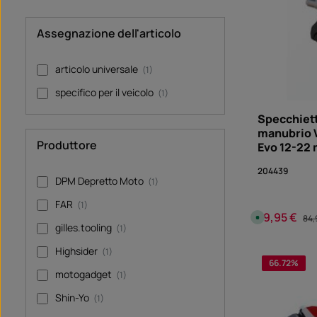
n
1
4
g
Assegnazione dell'articolo
i
o
r
n
articolo universale
(1)
i
,
t
specifico per il veicolo
(1)
e
m
p
Specchiett
i
manubrio V
d
i
Produttore
Evo 12-22
c
o
n
204439
s
DPM Depretto Moto
(1)
e
g
n
FAR
(1)
a
79,95 €
Prezzo di ven
Pre
S
D
84,
o
i
gilles.tooling
(1)
f
s
o
p
Quanti
Highsider
r
o
(1)
t
n
66.72
%
v
i
motogadget
(1)
e
b
r
i
f
l
Shin-Yo
(1)
ü
e
g
,