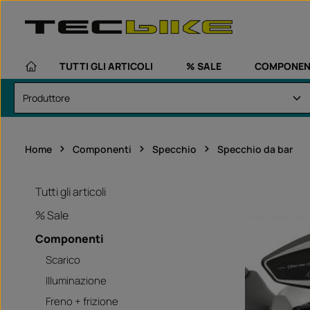
assa al contenuto principale
Passa alla navigazione principale
TUTTI GLI ARTICOLI
% SALE
COMPONEN
Home
Componenti
Specchio
Specchio da bar
Tutti gli articoli
% Sale
Componenti
Scarico
Illuminazione
Freno + frizione