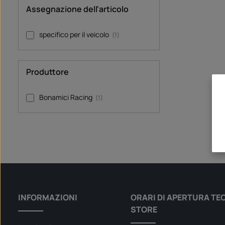
p
i
Assegnazione dell'articolo
d
i
c
o
specifico per il veicolo
(1)
n
s
e
g
n
a
Produttore
:
S
o
f
Bonamici Racing
(1)
o
r
t
v
e
r
f
ü
g
b
a
r
INFORMAZIONI
ORARI DI APERTURA TE
STORE