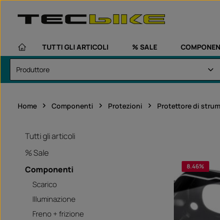
assa al contenuto principale
Passa alla navigazione principale
TUTTI GLI ARTICOLI
% SALE
COMPONEN
Home
Componenti
Protezioni
Protettore di stru
Tutti gli articoli
% Sale
8.46
%
Componenti
Scarico
Illuminazione
Freno + frizione