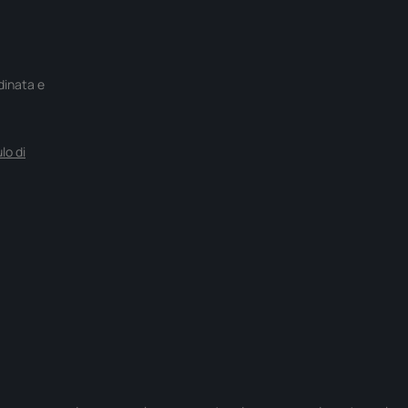
rdinata e
lo di