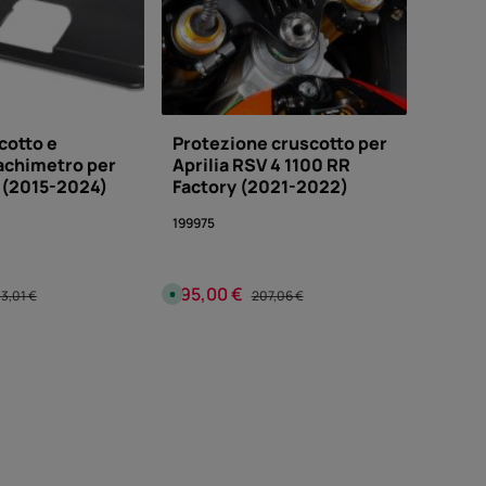
cotto e
Protezione cruscotto per
achimetro per
Aprilia RSV 4 1100 RR
 (2015-2024)
Factory (2021-2022)
199975
195,00 €
dita:
ezzo normale:
Prezzo di vendita:
Prezzo normale:
D
13,01 €
207,06 €
i
s
p
tà del prodotto: inserisci la quantità des
Quantità del prodotto: in
o
pezzo
pezzo
n
i
b
i
l
e
,
t
e
m