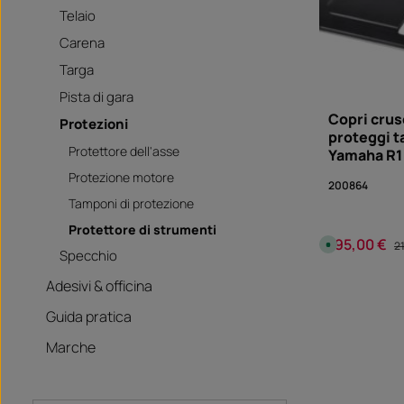
Telaio
Carena
Targa
Pista di gara
Copri crus
Protezioni
proteggi t
Protettore dell'asse
Yamaha R1
Protezione motore
200864
Tamponi di protezione
Protettore di strumenti
195,00 €
Prezzo di ven
Pr
D
2
Specchio
i
s
p
Quanti
Adesivi & officina
o
n
i
Guida pratica
b
i
l
Marche
e
,
t
e
m