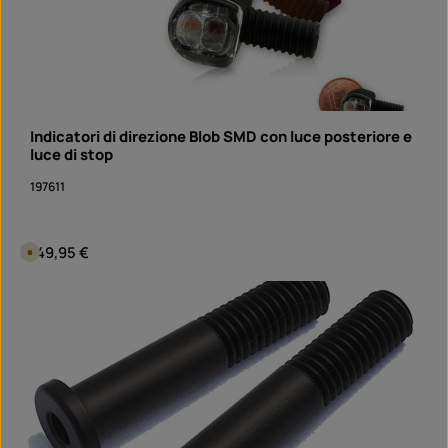
Indicatori di direzione Blob SMD con luce posteriore e
luce di stop
197611
Prezzo normale:
149,95 €
D
i
s
p
Quantità del prodotto: inserisci la quantità desi
o
coppia
n
i
b
i
l
e
i
n
1
g
i
o