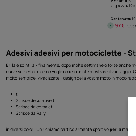
195518-005
ü
g
larghezza:
10 
b
a
r
Contenuto:
10
6,97 €
Prezzo di ven
Prezz
D
9,95 
i
s
p
o
n
i
Adesivi adesivi per motociclette - St
b
i
l
e
Brilla e scintilla - finalmente, dopo molte settimane o forse anche mes
,
t
curve sul serbatoio non vogliono realmente mostrare il vantaggio. Co
e
m
molto semplice: vivacizzate il design della vostra moto in modo rapi
p
i
d
i
t
c
o
Strisce decorative,t
n
s
Strisce da corsa et
e
g
Strisce da Rally
n
a
:
S
in diversi colori. Un richiamo particolarmente sportivo
per la
macchina
o
f