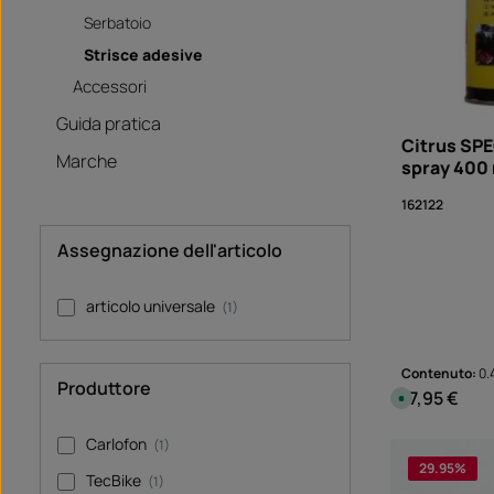
Serbatoio
Strisce adesive
Accessori
Guida pratica
Citrus SPE
Marche
spray 400
162122
Assegnazione dell'articolo
articolo universale
(1)
Contenuto:
0.
Produttore
17,95 €
Prezzo norma
D
i
s
p
Carlofon
Quanti
(1)
o
n
29.95
%
i
TecBike
(1)
b