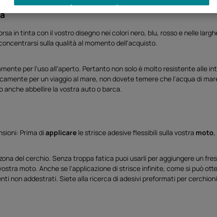
ta
orsa in tinta con il vostro disegno nei colori nero, blu, rosso e nelle 
concentrarsi sulla qualità al momento dell'acquisto.
amente per l'uso all'aperto. Pertanto non solo è molto resistente alle i
amente per un viaggio al mare, non dovete temere che l'acqua di mare e 
 anche abbellire la vostra auto o barca.
sioni: Prima di
applicare
le strisce adesive flessibili sulla vostra
moto
,
ona del cerchio. Senza troppa fatica puoi usarli per aggiungere un fresc
ostra moto. Anche se l'applicazione di strisce infinite, come si può otte
i non addestrati. Siete alla ricerca di adesivi preformati per cerchi