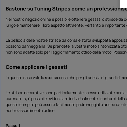
o
r
Bastone su Tuning Stripes come un professionis
t
v
e
Nel nostro negozio online è possibile ottenere gessati o strisce da c
r
f
lungo e mantenere il loro aspetto attraente. Pertanto è importante 
ü
g
b
a
r
La pellicola delle nostre strisce da corsa è stata sviluppata apposit
possono danneggiarla. Se prendete la vostra moto sintonizzata ottic
non sono adatte solo per l'aggiornamento ottico della moto. Possono
Come applicare i gessati
In questo caso vale la
stessa
cosa che per gli adesivi di grandi dimen
Le strisce decorative sono particolarmente spesso utilizzate per la z
carenatura, è possibile evidenziare individualmente i contorni della v
questo compito può essere facilmente padroneggiato anche da utent
nostro assortimento online.
Passo 1