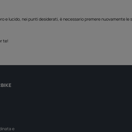
o e lucido, nei punti desiderati, è necessario premere nuovamente le st
r te!
CBIKE
rdinata e