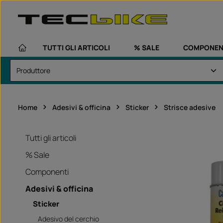
assa al contenuto principale
Passa alla navigazione principale
TUTTI GLI ARTICOLI
% SALE
COMPONEN
Home
Adesivi & officina
Sticker
Strisce adesive
Tutti gli articoli
% Sale
Componenti
Adesivi & officina
Sticker
Adesivo del cerchio