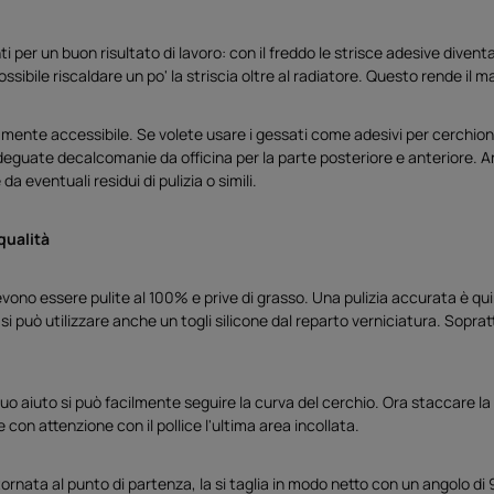
 per un buon risultato di lavoro: con il freddo le strisce adesive dive
sibile riscaldare un po' la striscia oltre al radiatore. Questo rende il ma
mente accessibile. Se volete usare i gessati come adesivi per cerchioni
 adeguate decalcomanie da officina per la parte posteriore e anteriore.
 eventuali residui di pulizia o simili.
qualità
evono essere pulite al 100% e prive di grasso. Una pulizia accurata è qu
si può utilizzare anche un togli silicone dal reparto verniciatura. Sopratt
 suo aiuto si può facilmente seguire la curva del cerchio. Ora staccare la 
con attenzione con il pollice l'ultima area incollata.
 tornata al punto di partenza, la si taglia in modo netto con un angolo 