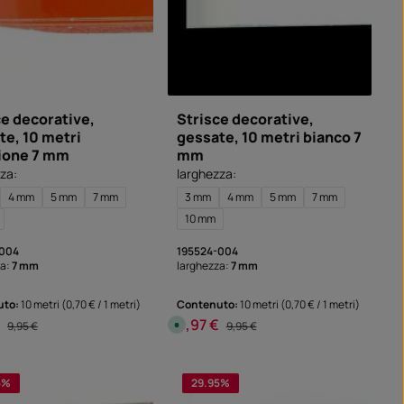
ce decorative,
Strisce decorative,
te, 10 metri
gessate, 10 metri bianco 7
ione 7 mm
mm
za:
larghezza:
4 mm
5 mm
7 mm
3 mm
4 mm
5 mm
7 mm
10 mm
-004
195524-004
za:
7 mm
larghezza:
7 mm
uto:
10 metri
(0,70 € / 1 metri)
Contenuto:
10 metri
(0,70 € / 1 metri)
€
6,97 €
di vendita:
Prezzo normale:
Prezzo di vendita:
Prezzo normale:
D
9,95 €
9,95 €
i
s
p
iderata o usa i pulsanti per aumentare o d
o
n
5
%
29.95
%
i
b