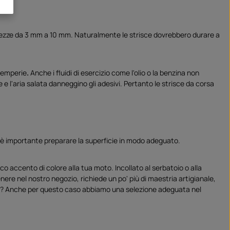
larghezze da 3 mm a 10 mm. Naturalmente le strisce dovrebbero durare a
ntemperie
.
Anche i fluidi di esercizio come l'olio o la benzina non
l'aria salata danneggino gli adesivi. Pertanto le strisce da corsa
 è importante preparare la superficie in modo adeguato.
o accento di colore alla tua moto. Incollato al serbatoio o alla
nere nel nostro negozio, richiede un po' più di maestria artigianale,
oni? Anche per questo caso abbiamo una selezione adeguata nel