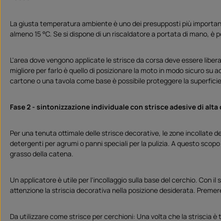
La giusta temperatura ambiente è uno dei presupposti più importanti
almeno 15 °C. Se si dispone di un riscaldatore a portata di mano, è pos
L'area dove vengono applicate le strisce da corsa deve essere libera
migliore per farlo è quello di posizionare la moto in modo sicuro su
cartone o una tavola come base è possibile proteggere la superficie da
Fase 2 - sintonizzazione individuale con strisce adesive di alta 
Per una tenuta ottimale delle strisce decorative, le zone incollate d
detergenti per agrumi o panni speciali per la pulizia. A questo scopo 
grasso della catena.
Un applicatore è utile per l'incollaggio sulla base del cerchio. Con il
attenzione la striscia decorativa nella posizione desiderata. Premere 
Da utilizzare come strisce per cerchioni: Una volta che la striscia è