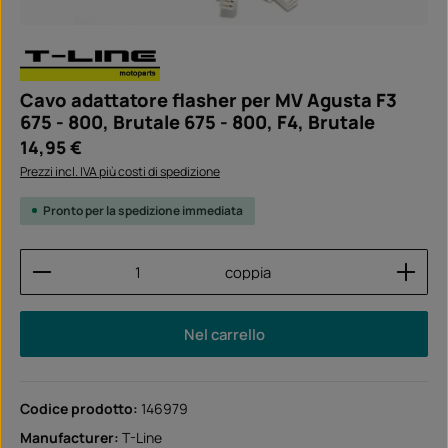
Cavo adattatore flasher per MV Agusta F3
675 - 800, Brutale 675 - 800, F4, Brutale
Prezzo normale:
14,95 €
Prezzi incl. IVA più costi di spedizione
Pronto per la spedizione immediata
Quantità del prodotto: inserisci la quantità desider
coppia
Nel carrello
Codice prodotto:
146979
Manufacturer:
T-Line