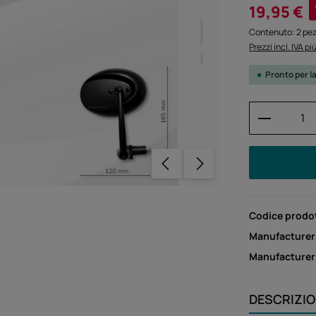
Prezzo di vendi
19,95 €
Contenuto:
2 pe
Prezzi incl. IVA p
Pronto per l
Quantità
Codice prodo
Manufacturer
Manufacture
DESCRIZI