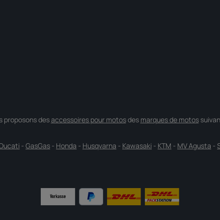
e
r
f
ü
g
b
a
r
s proposons des
accessoires pour motos
des
marques de motos
suivan
Ducati
-
GasGas
-
Honda
-
Husqvarna
-
Kawasaki
-
KTM
-
MV Agusta
-