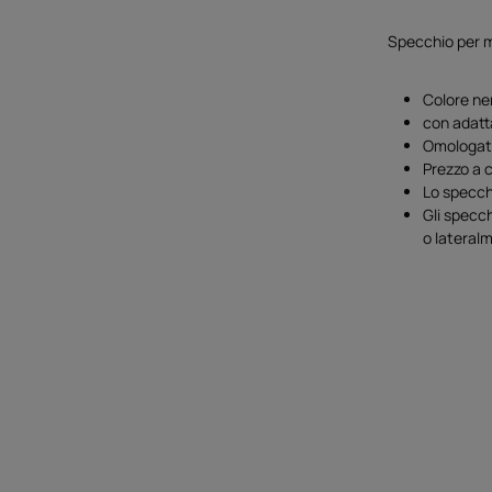
Specchio per m
Colore ne
con adatt
Omologat
Prezzo a 
Lo specchi
Gli specch
o lateral