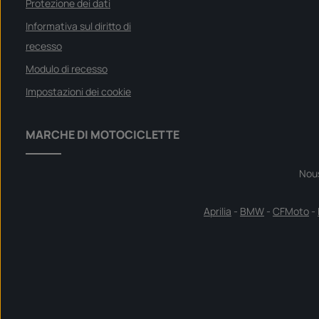
Protezione dei dati
e
r
f
Informativa sul diritto di
ü
g
recesso
b
a
r
Modulo di recesso
Impostazioni dei cookie
MARCHE DI MOTOCICLETTE
Nou
Aprilia
-
BMW
-
CFMoto
-