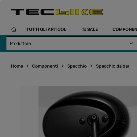
assa al contenuto principale
Passa alla navigazione principale
TUTTI GLI ARTICOLI
% SALE
COMPONEN
Home
Componenti
Specchio
Specchio da bar
Salta la galleria di immagini