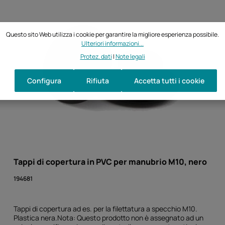
Questo sito Web utilizza i cookie per garantire la migliore esperienza possibile.
Ulteriori informazioni...
Protez. dati
|
Note legali
Configura
Rifiuta
Accetta tutti i cookie
Tappi di copertura in PVC per manubrio M10, nero
194681
Tappi di copertura ad es. per la filettatura a specchio M10.
Plastica nera.Nota: Questo prodotto non è assegnato ad un