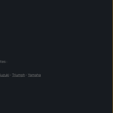
tes :
Suzuki
-
Triumph
-
Yamaha