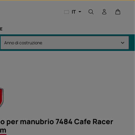
Il carrel
IT
E
o per manubrio 7484 Cafe Racer
mm