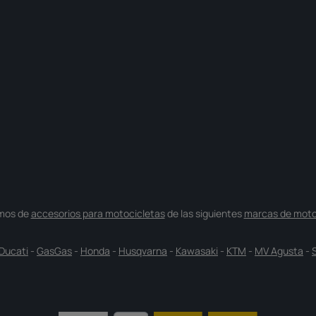
mos de
accesorios para motocicletas
de las siguientes
marcas de moto
Ducati
-
GasGas
-
Honda
-
Husqvarna
-
Kawasaki
-
KTM
-
MV Agusta
-