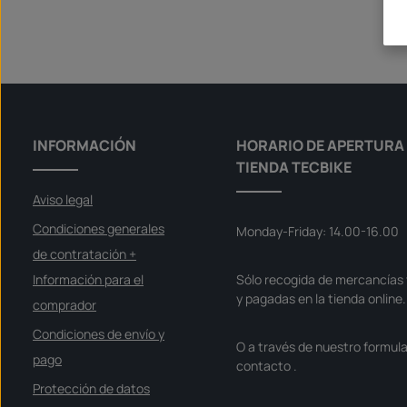
l
a
z
o
d
e
e
n
t
r
e
g
a
INFORMACIÓN
HORARIO DE APERTURA 
:
S
TIENDA TECBIKE
o
f
o
Aviso legal
r
t
v
Condiciones generales
Monday-Friday: 14.00-16.00
e
r
de contratación +
f
ü
g
Información para el
Sólo recogida de mercancías 
b
y pagadas en la tienda online.
a
comprador
r
Condiciones de envío y
O a través de nuestro formula
pago
contacto
.
Protección de datos