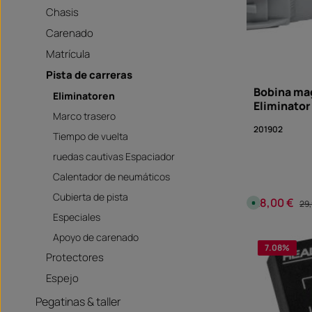
Chasis
Carenado
Matrícula
Pista de carreras
Bobina ma
Eliminatoren
Eliminator
Marco trasero
201902
Tiempo de vuelta
ruedas cautivas Espaciador
Calentador de neumáticos
Cubierta de pista
28,00 €
Precio de ven
Pre
D
29,
i
Especiales
s
p
Cantid
o
Apoyo de carenado
n
7.08
%
i
Protectores
b
l
Espejo
e
,
p
Pegatinas & taller
l
a