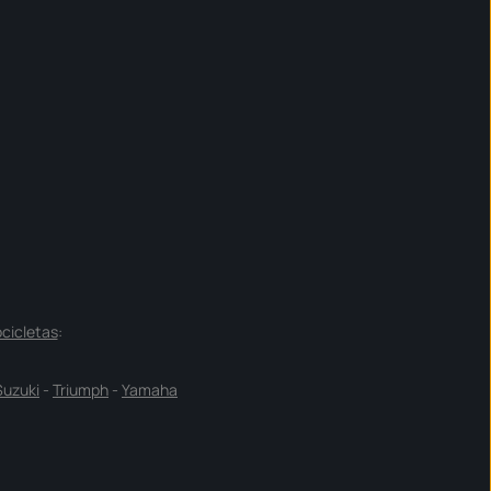
cicletas
:
Suzuki
-
Triumph
-
Yamaha