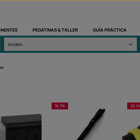
NENTES
PEGATINAS & TALLER
GUÍA PRÁCTICA
en
16.7
%
20.0