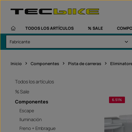
altar al contenido principal
Saltar a la navegación principal
TODOS LOS ARTÍCULOS
% SALE
COMPO
Inicio
Componentes
Pista de carreras
Eliminator
Todos los artículos
% Sale
6.51
%
Componentes
Escape
Iluminación
Freno + Embrague