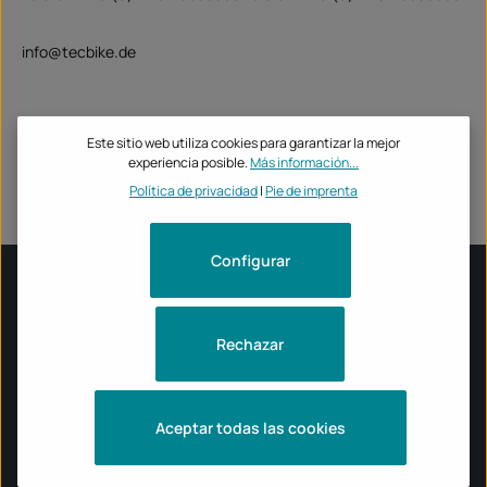
info@tecbike.de
Umsatzsteuer-Identifikationsnummer: DE814843395
Este sitio web utiliza cookies para garantizar la mejor
Registergericht: Amtsgericht Stuttgart, HRB 723048
experiencia posible.
Más información...
Política de privacidad
|
Pie de imprenta
Configurar
INFORMACIÓN
Rechazar
HORARIO DE APERTURA DE LA TIENDA TECBIKE
Aceptar todas las cookies
MARCAS DE MOTOCICLETAS