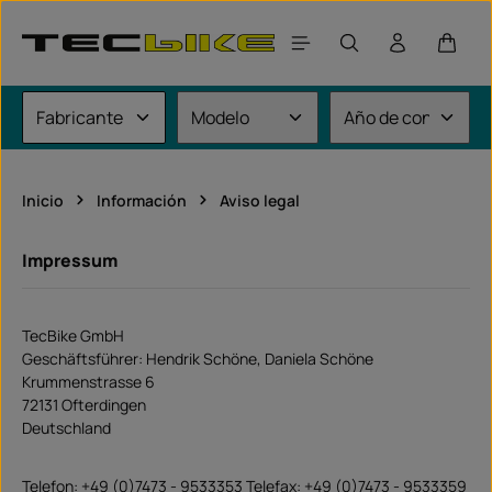
Saltar al contenido principal
El car
Inicio
Información
Aviso legal
Impressum
TecBike GmbH
Geschäftsführer: Hendrik Schöne, Daniela Schöne
Krummenstrasse 6
72131 Ofterdingen
Deutschland
Telefon: +49 (0)7473 - 9533353 Telefax: +49 (0)7473 - 9533359