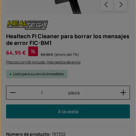
Healtech FI Cleaner para borrar los mensajes
de error FIC-BM1
Precio de venta:
%
64,95 €
Precio normal:
69,90 €
(ahorro del 7%)
Precios con IVA incluido, más gastos de envío
Listo para su envío inmediato
Cantidad del producto: introduce la cantidad dese
pieza
A la cesta
Número de producto:
197332