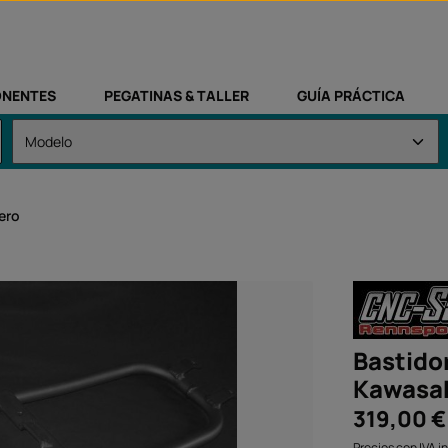
NENTES
PEGATINAS & TALLER
GUÍA PRÁCTICA
ero
Bastido
Kawasak
Precio normal:
319,00 €
Precios con IVA i