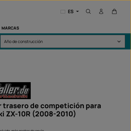
El carri
ES
MARCAS
r trasero de competición para
i ZX-10R (2008-2010)
ncluido, más gastos de envío