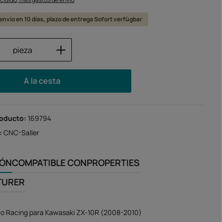
l envío en 10 días, plazo de entrega Sofort verfügbar
 del producto: introduce la cantidad des
pieza
A la cesta
roducto:
169794
:
CNC-Saller
IÓN
COMPATIBLE CON
PROPERTIES
TURER
ero Racing para Kawasaki ZX-10R (2008-2010)