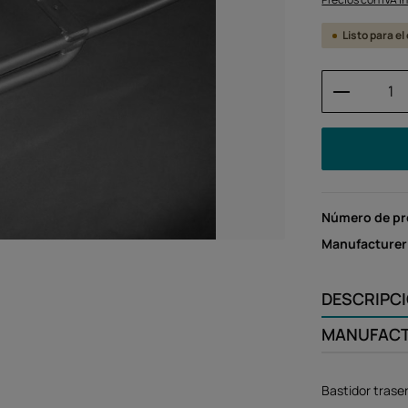
Listo para e
Cantidad
Número de p
Manufacturer
DESCRIPC
MANUFAC
Bastidor tras