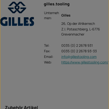
gilles.tooling
Unterneh
Gilles
men:
26, Op der Ahlkerrech
Z.I. Potaschbierg, L-6776
Grevenmacher
Tel:
0035 (0) 2 2678 931
Fax:
0035 (0) 2 2678 93-33
Email:
info@gillestooling.com
Web:
https://www.gillestooling.com/
Omitir la galería de productos
Zubehör Artikel