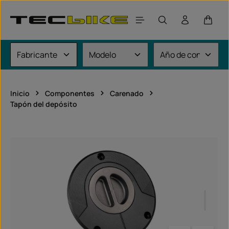
Saltar al contenido principal
El car
Inicio
Componentes
Carenado
Tapón del depósito
Omitir galería de imágenes