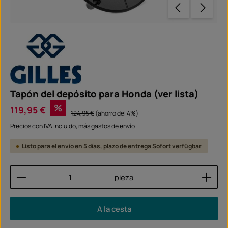
Tapón del depósito para Honda (ver lista)
Precio de venta:
%
119,95 €
Precio normal:
124,95 €
(ahorro del 4%)
Precios con IVA incluido, más gastos de envío
Listo para el envío en 5 días, plazo de entrega Sofort verfügbar
Cantidad del producto: introduce la cantidad dese
pieza
A la cesta