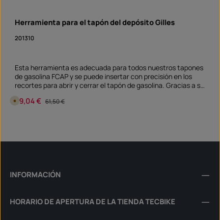
Herramienta para el tapón del depósito Gilles
201310
Esta herramienta es adecuada para todos nuestros tapones
de gasolina FCAP y se puede insertar con precisión en los
recortes para abrir y cerrar el tapón de gasolina. Gracias a su
diseño especial, la herramienta se asienta de forma segura
Precio de venta:
59,04 €
Precio normal:
D
61,50 €
en el tapón de gasolina y, aun así, se puede extraer
i
fácilmente.
s
p
Cantidad del producto: introduce la cantidad d
o
pieza
n
i
b
l
e
e
n
5
INFORMACIÓN
d
í
a
s
HORARIO DE APERTURA DE LA TIENDA TECBIKE
,
p
l
a