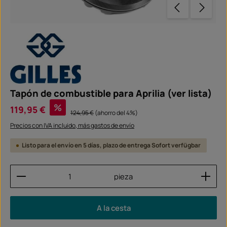
Tapón de combustible para Aprilia (ver lista)
Precio de venta:
%
119,95 €
Precio normal:
124,95 €
(ahorro del 4%)
Precios con IVA incluido, más gastos de envío
Listo para el envío en 5 días, plazo de entrega Sofort verfügbar
Cantidad del producto: introduce la cantidad dese
pieza
A la cesta