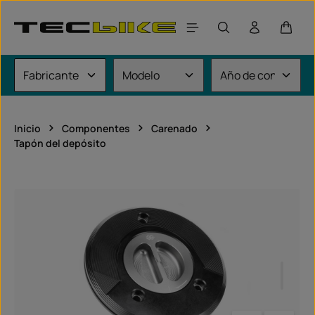
Saltar al contenido principal
El car
Inicio
Componentes
Carenado
Tapón del depósito
Omitir galería de imágenes