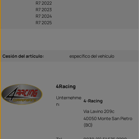
R7 2022
R7 2023
R7 2024
R7 2025
Cesión del artículo:
específico del vehículo
4Racing
Unternehme
4-Racing
n:
Via Lavino 209c
40050 Monte San Pietro
(BO)