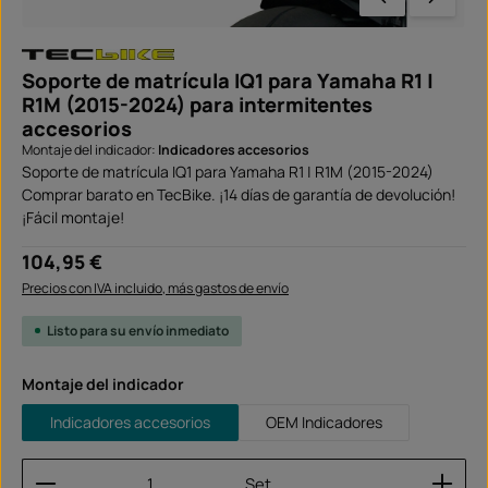
Soporte de matrícula IQ1 para Yamaha R1 |
R1M (2015-2024) para intermitentes
accesorios
Montaje del indicador:
Indicadores accesorios
Soporte de matrícula IQ1 para Yamaha R1 | R1M (2015-2024)
Comprar barato en TecBike. ¡14 días de garantía de devolución!
¡Fácil montaje!
Precio normal:
104,95 €
Precios con IVA incluido, más gastos de envío
Listo para su envío inmediato
Seleccione
Montaje del indicador
Indicadores accesorios
OEM Indicadores
Cantidad del producto: introduce la cantidad dese
Set