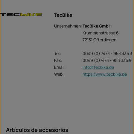
TecBike
Unternehmen:
TecBike GmbH
Krummenstrasse 6
72131 Ofterdingen
Tel:
0049 (0) 7473 - 953 335 3
Fax:
0049 (0)7473 - 953 335 9
Email:
info@tecbike.de
Web:
https://www.tecbike.de
Omitir la galería de productos
Artículos de accesorios