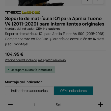
Soporte de matrícula IQ1 para Aprilia Tuono
V4 (2011-2020) para intermitentes originales
Montaje del indicador:
OEM Indicadores
Soporte de matrícula IQ1 para Aprilia Tuono V4 1100 (2015-2018)
Comprar barato en TecBike. ¡Garantía de devolución de 14 días!
¡Fácil montaje!
Precio normal:
104,95 €
Precios con IVA incluido, más gastos de envío
Listo para su envío inmediato
Seleccione
Montaje del indicador
Indicadores accesorios
OEM Indicadores
Cantidad del producto: introduce la cantidad dese
Set