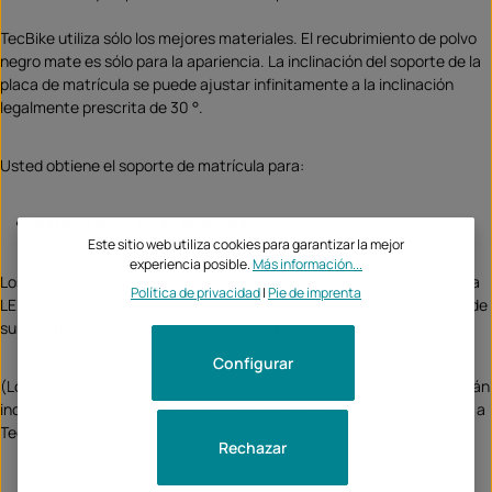
TecBike utiliza sólo los mejores materiales. El recubrimiento de polvo
negro mate es sólo para la apariencia. La inclinación del soporte de la
placa de matrícula se puede ajustar infinitamente a la inclinación
legalmente prescrita de 30 °.
Usted obtiene el soporte de matrícula para:
para intermitentes originales
Este sitio web utiliza cookies para garantizar la mejor
experiencia posible.
Más información...
Los soportes de matrícula no necesitan matrícula, la luz de matrícula
Política de privacidad
|
Pie de imprenta
LED dispone de la marca de homologación E exigida y en el volumen de
suministro se incluye también un reflector con soporte.
Configurar
(Los intermitentes que aparecen en algunas de las imágenes no están
incluidos en el volumen de suministro, pero también se pueden pedir a
TecBike)
Rechazar