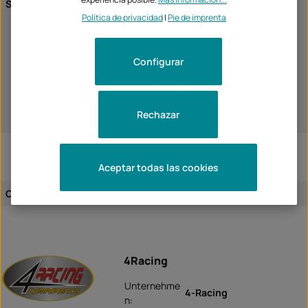
Suzuki
GSX-8S 2023
Política de privacidad
|
Pie de imprenta
GSX-8S 2024
GSX-8S 2025
GSX-8S 2026
Configurar
GSX-S750 2017
GSX-S750 2018
GSX-S750 2019
GSX-S750 2020
Rechazar
GSX-S750 2021
Aceptar todas las cookies
Cesión del artículo:
específico del vehículo
4Racing
Unternehme
4-Racing
n: