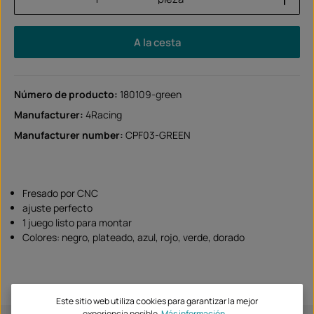
A la cesta
Número de producto:
180109-green
Manufacturer:
4Racing
Manufacturer number:
CPF03-GREEN
Fresado por CNC
ajuste perfecto
1 juego listo para montar
Colores: negro, plateado, azul, rojo, verde, dorado
Este sitio web utiliza cookies para garantizar la mejor
experiencia posible.
Más información...