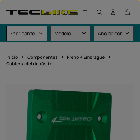
Saltar al contenido principal
El car
Inicio
Componentes
Freno + Embrague
Cubierta del depósito
Omitir galería de imágenes