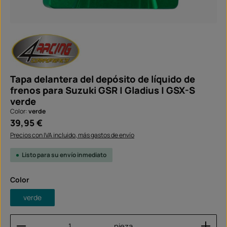
Tapa delantera del depósito de líquido de
frenos para Suzuki GSR | Gladius | GSX-S
verde
Color:
verde
Precio normal:
39,95 €
Precios con IVA incluido, más gastos de envío
Listo para su envío inmediato
Seleccione
Color
verde
Cantidad del producto: introduce la cantidad dese
pieza