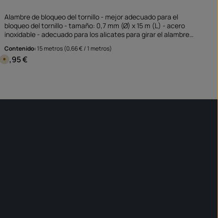
Alambre de bloqueo del tornillo - mejor adecuado para el
bloqueo del tornillo - tamaño: 0,7 mm (Ø) x 15 m (L) - acero
inoxidable - adecuado para los alicates para girar el alambre
Nota: Este producto no está asignado a ningún vehículo
Contenido:
15 metros
(0,66 € / 1 metros)
especial - Por favor, compruebe si este artículo encaja y/o es
9,95 €
Precio normal:
D
necesario.
i
s
p
a aumentar o disminuir la cantidad.
cantidad deseada o usa los botones para 
Cantidad del producto: introduce la ca
o
pieza
n
i
b
l
e
e
n
1
d
í
a
,
t
i
e
m
p
o
d
e
e
n
t