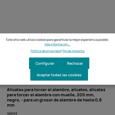
Este sitio web utiliza cookies para garantizar la mejor experiencia posible.
Más información...
Política de privacidad
|
Pie de imprenta
Configurar
Rechazar
Aceptar todas las cookies
Alicates para torcer el alambre, alicates, alicates
para torcer el alambre con muelle, 200 mm,
negro, - para un grosor de alambre de hasta 0,8
mm
169703