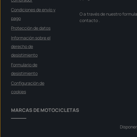
f
o
Condiciones de envío y
r
O a través de nuestro formula
t
v
pago
contacto
.
e
r
Protección de datos
f
ü
g
Información sobre el
b
a
derecho de
r
desistimiento
Formulario de
desistimiento
Configuración de
cookies
MARCAS DE MOTOCICLETAS
Dispone