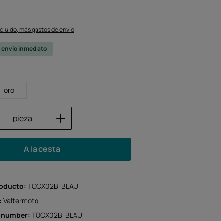
ncluido, más gastos de envío
u envío inmediato
oro
 del producto: introduce la cantidad des
pieza
A la cesta
roducto:
TOCX02B-BLAU
:
Valtermoto
r number:
TOCX02B-BLAU