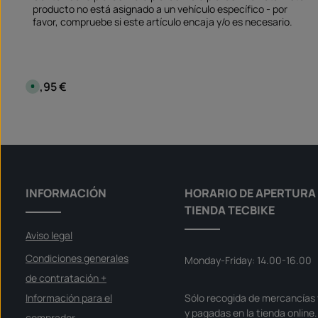
producto no está asignado a un vehículo específico - por
favor, compruebe si este artículo encaja y/o es necesario.
9,95 €
Precio normal:
D
i
s
p
Cantidad del producto: introduce l
o
Set
n
i
b
l
e
,
p
l
INFORMACIÓN
HORARIO DE APERTURA 
a
z
TIENDA TECBIKE
o
d
e
Aviso legal
e
n
t
Condiciones generales
Monday-Friday: 14.00-16.00
r
e
de contratación +
g
a
Información para el
Sólo recogida de mercancías 
:
S
y pagadas en la tienda online.
o
comprador