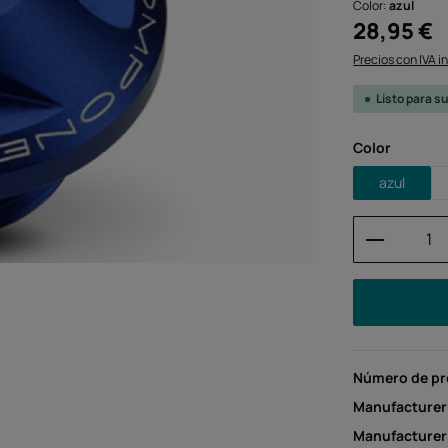
Color:
azul
Precio normal:
28,95 €
Precios con IVA i
Listo para s
Seleccione
Color
azul
Cantidad
Número de p
Manufacturer
Manufacture