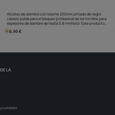
Alicates de alambre con resorte 200mm pintado de negro
cabeza pulida para el bloqueo profesional de los tornillos para
espesores de alambre de hasta 0,8 mmNota: Este producto
no está asignado a un vehículo específico - por favor,
26,95 €
Precio normal:
D
compruebe si este artículo encaja y/o es necesario.
i
s
p
a cantidad deseada o usa los botones par
Cantidad del producto: introduce la 
o
pieza
n
i
b
l
e
e
n
1
DE LA
d
í
a
,
t
i
e
m
p
o
d
e
ya pedidas
e
n
t