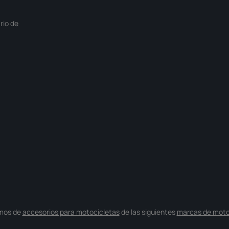
r
e
g
rio de
a
S
o
f
o
r
t
v
e
r
f
ü
g
b
a
r
mos de
accesorios para motocicletas
de las siguientes
marcas de moto