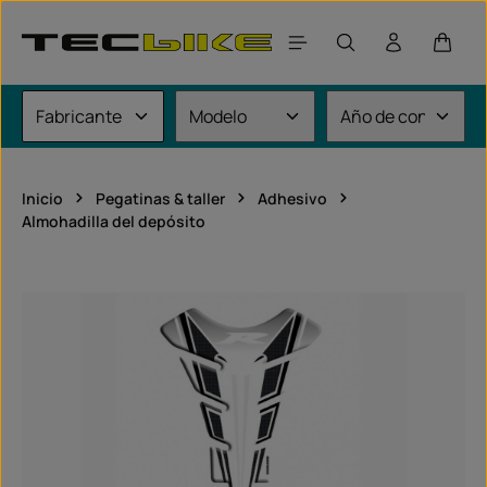
Saltar al contenido principal
El car
Inicio
Pegatinas & taller
Adhesivo
Almohadilla del depósito
Omitir galería de imágenes