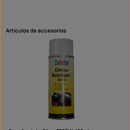
Omitir la galería de productos
Artículos de accesorios