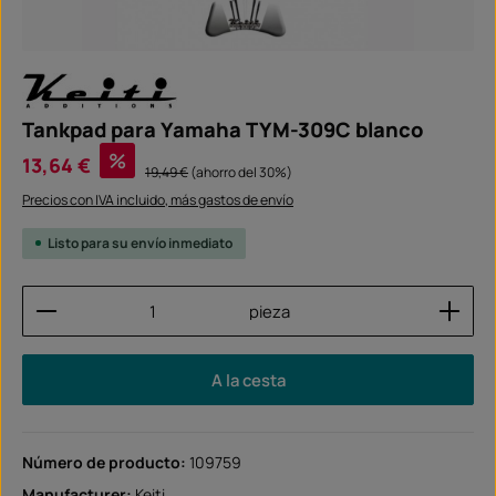
Tankpad para Yamaha TYM-309C blanco
Precio de venta:
%
13,64 €
Precio normal:
19,49 €
(ahorro del 30%)
Precios con IVA incluido, más gastos de envío
Listo para su envío inmediato
Cantidad del producto: introduce la cantidad dese
pieza
A la cesta
Número de producto:
109759
Manufacturer:
Keiti