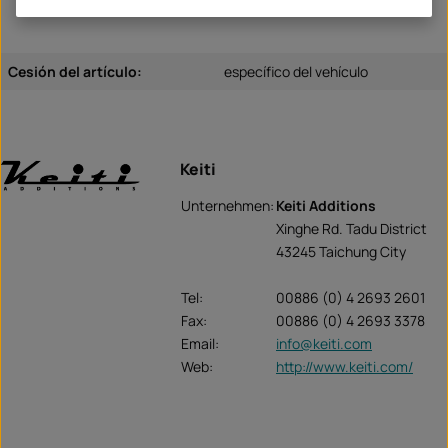
Cesión del artículo:
específico del vehículo
Keiti
Unternehmen:
Keiti Additions
Xinghe Rd. Tadu District
43245 Taichung City
Tel:
00886 (0) 4 2693 2601
Fax:
00886 (0) 4 2693 3378
Email:
info@keiti.com
Web:
http://www.keiti.com/