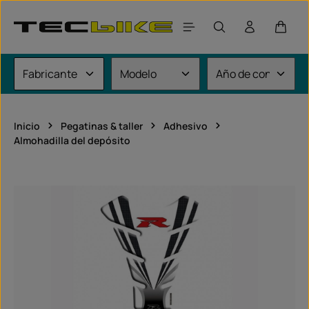
Saltar al contenido principal
El car
Inicio
Pegatinas & taller
Adhesivo
Almohadilla del depósito
Omitir galería de imágenes