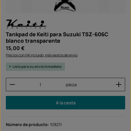
Tankpad de Keiti para Suzuki TSZ-606C
blanco transparente
Precio normal:
15,00 €
Precios con IVA incluido, más gastos de envío
Listo para su envío inmediato
Cantidad del producto: introduce la cantidad dese
pieza
A la cesta
Número de producto:
108211