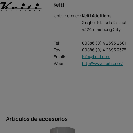
Keiti
Unternehmen:
Keiti Additions
Xinghe Rd. Tadu District
43245 Taichung City
Tel:
00886 (0) 4 2693 2601
Fax:
00886 (0) 4 2693 3378
Email:
info@keiti.com
Web:
http://www.keiti.com/
Omitir la galería de productos
Artículos de accesorios