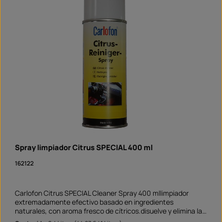
Spray limpiador Citrus SPECIAL 400 ml
162122
Carlofon Citrus SPECIAL Cleaner Spray 400 mllimpiador
extremadamente efectivo basado en ingredientes
naturales, con aroma fresco de cítricos.disuelve y elimina la
grasa, el aceite, los adhesivos, la resina, el alquitrán y la tinta