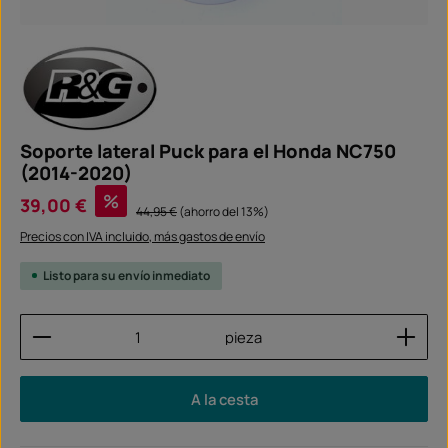
Soporte lateral Puck para el Honda NC750
(2014-2020)
Precio de venta:
%
39,00 €
Precio normal:
44,95 €
(ahorro del 13%)
Precios con IVA incluido, más gastos de envío
Listo para su envío inmediato
Cantidad del producto: introduce la cantidad dese
pieza
A la cesta