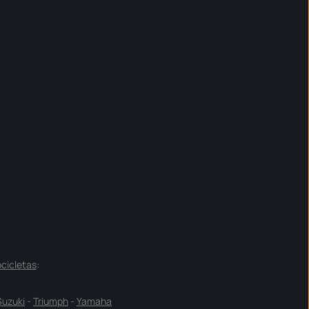
cicletas
:
Suzuki
-
Triumph
-
Yamaha