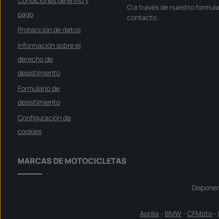
Condiciones de envío y
r
O a través de nuestro formula
t
v
pago
contacto
.
e
r
Protección de datos
f
ü
g
Información sobre el
b
a
derecho de
r
desistimiento
Formulario de
desistimiento
Configuración de
cookies
MARCAS DE MOTOCICLETAS
Dispone
Aprilia
-
BMW
-
CFMoto
-