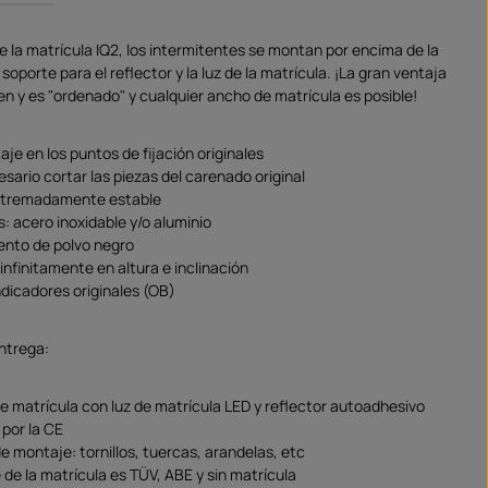
e la matrícula IQ2, los intermitentes se montan por encima de la
 soporte para el reflector y la luz de la matrícula. ¡La gran ventaja
en y es "ordenado" y cualquier ancho de matrícula es posible!
aje en los puntos de fijación originales
sario cortar las piezas del carenado original
extremadamente estable
s: acero inoxidable y/o aluminio
ento de polvo negro
infinitamente en altura e inclinación
ndicadores originales (OB)
entrega:
e matrícula con luz de matrícula LED y reflector autoadhesivo
por la CE
e montaje: tornillos, tuercas, arandelas, etc
 de la matrícula es TÜV, ABE y sin matrícula