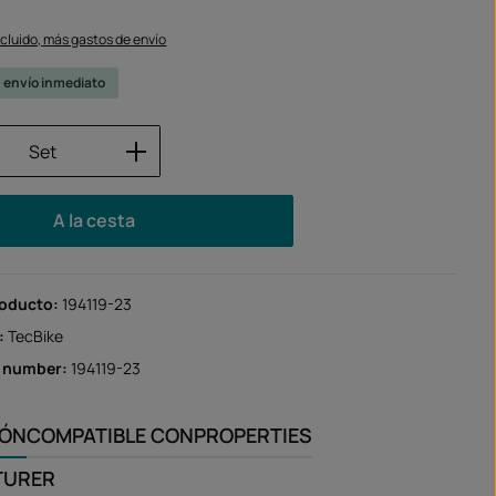
ncluido, más gastos de envío
u envío inmediato
 del producto: introduce la cantidad des
Set
A la cesta
roducto:
194119-23
:
TecBike
r number:
194119-23
IÓN
COMPATIBLE CON
PROPERTIES
TURER