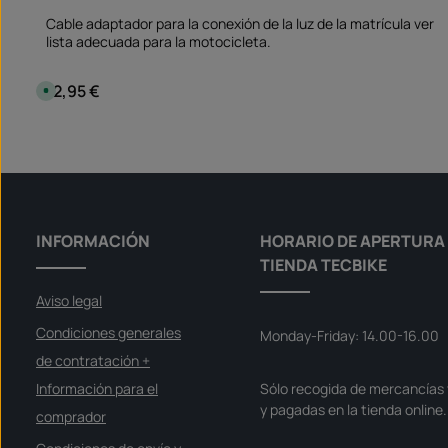
Cable adaptador para la conexión de la luz de la matrícula ver
lista adecuada para la motocicleta.
12,95 €
Precio normal:
D
i
s
p
Cantidad del producto: introduce l
o
pieza
n
i
b
l
e
,
p
l
INFORMACIÓN
HORARIO DE APERTURA 
a
z
TIENDA TECBIKE
o
d
e
Aviso legal
e
n
t
Condiciones generales
Monday-Friday: 14.00-16.00
r
e
de contratación +
g
a
Información para el
Sólo recogida de mercancías 
:
S
y pagadas en la tienda online.
o
comprador
f
o