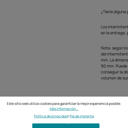
¿Tiene alguna
Los intermiten
en la entrega,
Nota: según los
del intermitent
mm. La dimensió
90 mm. Puede s
conseguir la d
volumen de sum
Este sitio web utiliza cookies para garantizar la mejor experiencia posible.
Más información...
Política de privacidad
|
Pie de imprenta