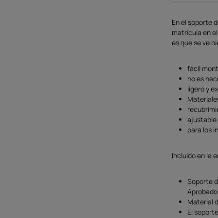
En el soporte d
matrícula en el
es que se ve bi
fácil mont
no es nece
ligero y 
Materiale
recubrimi
ajustable 
para los i
Incluido en la 
Soporte d
Aprobado 
Material d
El soporte