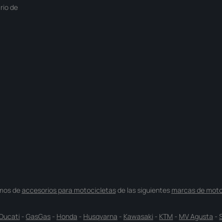
rio de
mos de
accesorios para motocicletas
de las siguientes
marcas de moto
Ducati
-
GasGas
-
Honda
-
Husqvarna
-
Kawasaki
-
KTM
-
MV Agusta
-