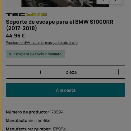
Soporte de escape para el BMW S1000RR
(2017-2018)
Precio normal:
44,95 €
Precios con IVA incluido, más gastos de envío
Listo para su envío inmediato
Cantidad del producto: introduce la cantidad dese
pieza
A la cesta
Número de producto:
178994
Manufacturer:
TecBike
Manufacturer number:
178994