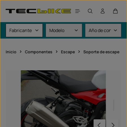
Saltar al contenido principal
El car
Inicio
Componentes
Escape
Soporte de escape
Omitir galería de imágenes