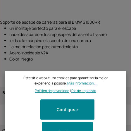
Soporte de escape de carreras para el BMW S1000RR
un montaje perfecto para el escape
hace desaparecer los reposapiés del asiento trasero
le da a la máquina el aspecto de una carrera
La mejor relación precio/rendimiento
Acero inoxidable V2A
Color: Negro
Este sitio web utiliza cookies para garantizar la mejor
experiencia posible.
Más información...
Política de privacidad
|
Pie de imprenta
BMW
S 1000 RR 2017
S 1000 RR 2018
Configurar
Cesión del artículo:
específico del vehículo