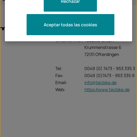
Rechazar
Aceptar todas las cookies
TecBike
Unternehmen:
TecBike GmbH
Krummenstrasse 6
72131 Ofterdingen
Tel:
0049 (0) 7473 - 953 335 3
Fax:
0049 (0)7473 - 953 335 9
Email:
info@tecbike.de
Web:
https://www.tecbike.de