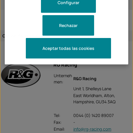
Configurar
GSX-R1000 2006
Rechazar
Cesión del artículo:
específico del vehículo
Aceptar todas las cookies
RG Racing
Unterneh
R&G Racing
men:
Unit 1, Shelleys Lane
East Worldham, Alton,
Hampshire, GU34 3AQ
Tel:
0044 (0) 1420 89007
Fax:
-
Email:
info@rg-racing.com