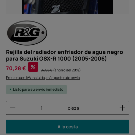
Rejilla del radiador enfriador de agua negro
para Suzuki GSX-R 1000 (2005-2006)
Precio de venta:
%
70,28 €
Precio normal:
97,95 €
(ahorro del 28%)
Precios con IVA incluido, más gastos de envío
Listo para su envío inmediato
Cantidad del producto: introduce la cantidad dese
pieza
A la cesta