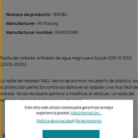
Número de producto:
183080
Manufacturer:
RG Racing
Manufacturer number:
RAD0169BK
Rejilla del radiador enfriador de agua negro para Suzuki GSX-R 1000
(2005-2006)
La rejilla del radiador R&G, hecha de aluminio recubierto de plástico, es
la protección perfecta contra los daños en el radiador y es muy fácil de
instalar. No es necesario perforar o modificar el vehículo. La rejilla del
radiador es fácil de quitar para su limpieza.
Este sitio web utiliza cookies para garantizar la mejor
experiencia posible.
Más información...
Política de privacidad
|
Pie de imprenta
Suzuki
GSX-R1000 2005