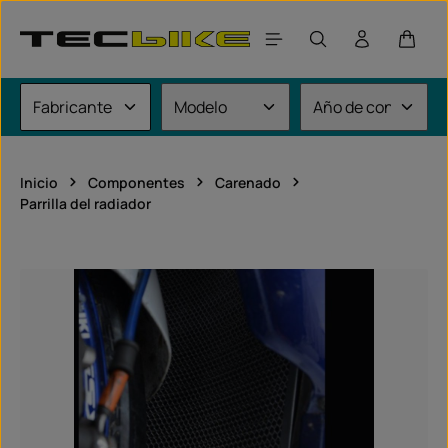
Saltar al contenido principal
El car
Inicio
Componentes
Carenado
Parrilla del radiador
Omitir galería de imágenes