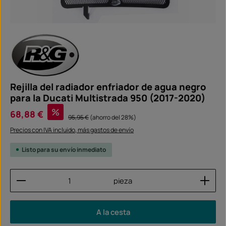
Rejilla del radiador enfriador de agua negro
para la Ducati Multistrada 950 (2017-2020)
Precio de venta:
%
68,88 €
Precio normal:
95,95 €
(ahorro del 28%)
Precios con IVA incluido, más gastos de envío
Listo para su envío inmediato
Cantidad del producto: introduce la cantidad dese
pieza
A la cesta