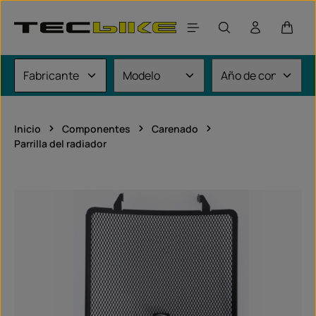
Saltar al contenido principal
El car
Inicio
Componentes
Carenado
Parrilla del radiador
Omitir galería de imágenes