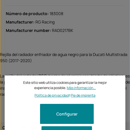
Número de producto:
183008
Manufacturer:
RG Racing
Manufacturer number:
RAD0217BK
Rejilla del radiador enfriador de agua negro para la Ducati Multistrada
950 (2017-2020)
La rejilla del radiador R&G, hecha de aluminio recubierto de plástico, es
la protección perfecta contra los daños en el radiador y es muy fácil de
Este sitio web utiliza cookies para garantizar la mejor
experiencia posible.
Más información...
instalar. No es necesario perforar o modificar el vehículo. La rejilla del
radiador es fácil de quitar para su limpieza.
Política de privacidad
|
Pie de imprenta
Configurar
Cesión del artículo:
específico del vehículo