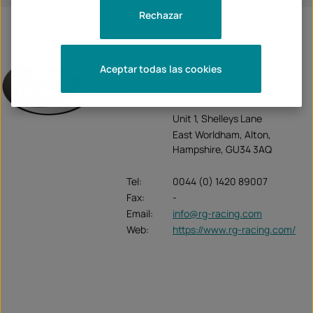
Rechazar
RG Racing
Aceptar todas las cookies
Unterneh
R&G Racing
men:
Unit 1, Shelleys Lane
East Worldham, Alton,
Hampshire, GU34 3AQ
Tel:
0044 (0) 1420 89007
Fax:
-
Email:
info@rg-racing.com
Web:
https://www.rg-racing.com/