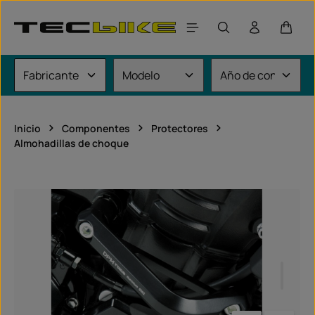
Saltar al contenido principal
El car
Inicio
Componentes
Protectores
Almohadillas de choque
Omitir galería de imágenes