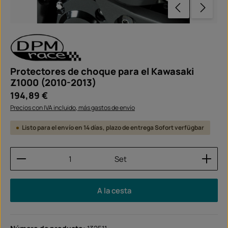
Protectores de choque para el Kawasaki
Z1000 (2010-2013)
Precio normal:
194,89 €
Precios con IVA incluido, más gastos de envío
Listo para el envío en 14 días, plazo de entrega Sofort verfügbar
Cantidad del producto: introduce la cantidad dese
Set
A la cesta