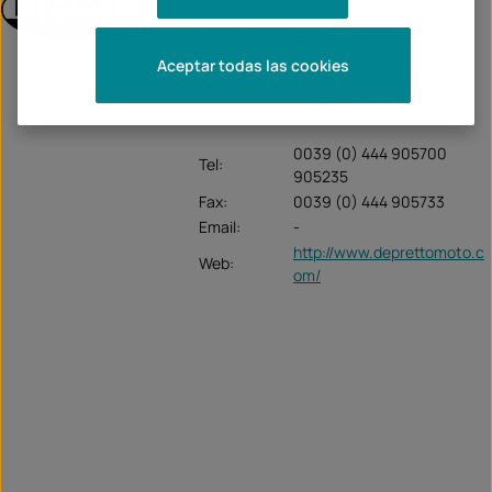
Unternehme
DPM Race
n:
Aceptar todas las cookies
Via Fogazzaro, 111
36030 Caldogno (VI)
0039 (0) 444 905700
Tel:
905235
Fax:
0039 (0) 444 905733
Email:
-
http://www.deprettomoto.c
Web:
om/