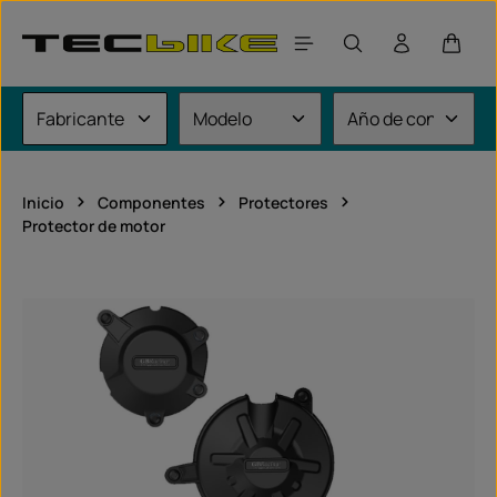
Saltar al contenido principal
El car
Inicio
Componentes
Protectores
Protector de motor
Omitir galería de imágenes