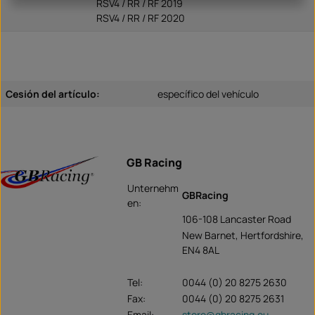
RSV4 / RR / RF 2019
RSV4 / RR / RF 2020
Cesión del artículo:
específico del vehículo
GB Racing
Unternehm
GBRacing
en:
106-108 Lancaster Road
New Barnet, Hertfordshire,
EN4 8AL
Tel:
0044 (0) 20 8275 2630
Fax:
0044 (0) 20 8275 2631
Email:
store@gbracing.eu