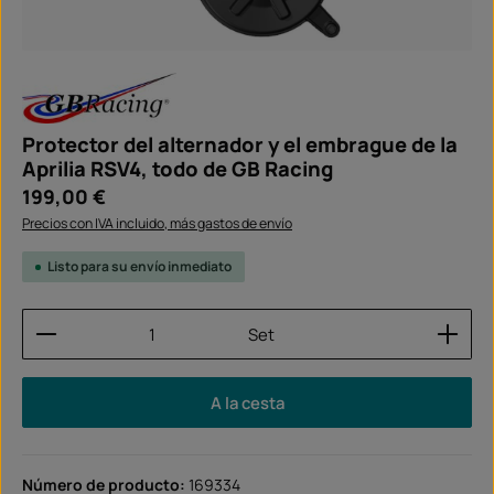
Protector del alternador y el embrague de la
Aprilia RSV4, todo de GB Racing
Precio normal:
199,00 €
Precios con IVA incluido, más gastos de envío
Listo para su envío inmediato
Cantidad del producto: introduce la cantidad dese
Set
A la cesta
Número de producto:
169334