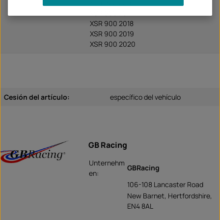
XSR 900 2016
XSR 900 2017
XSR 900 2018
XSR 900 2019
XSR 900 2020
Cesión del artículo:
específico del vehículo
GB Racing
Unternehm
GBRacing
en:
106-108 Lancaster Road
New Barnet, Hertfordshire,
EN4 8AL