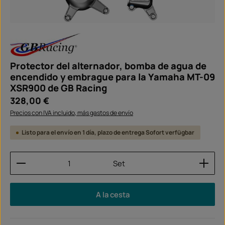
Protector del alternador, bomba de agua de
encendido y embrague para la Yamaha MT-09
XSR900 de GB Racing
Precio normal:
328,00 €
Precios con IVA incluido, más gastos de envío
Listo para el envío en 1 día, plazo de entrega Sofort verfügbar
Cantidad del producto: introduce la cantidad dese
Set
A la cesta