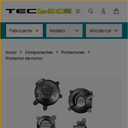
Saltar al contenido principal
El car
Inicio
Componentes
Protectores
Protector de motor
Omitir galería de imágenes