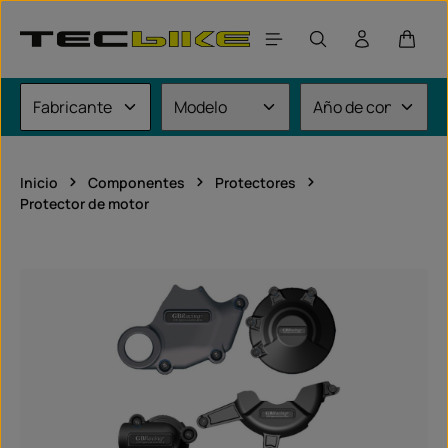
Saltar al contenido principal
El car
Inicio
Componentes
Protectores
Protector de motor
Omitir galería de imágenes