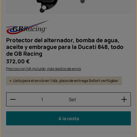
Protector del alternador, bomba de agua,
aceite y embrague para la Ducati 848, todo
de GB Racing
Precio normal:
372,00 €
Precios con IVA incluido, más gastos de envío
Listo para el envío en 1 día, plazo de entrega Sofort verfügbar
Cantidad del producto: introduce la cantidad dese
Set
A la cesta